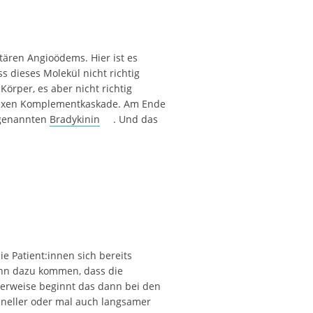
ären Angioödems. Hier ist es
ss dieses Molekül nicht richtig
örper, es aber nicht richtig
omplexen Komplementkaskade. Am Ende
sogenannten
Bradykinin
. Und das
e Patient:innen sich bereits
ann dazu kommen, dass die
herweise beginnt das dann bei den
hneller oder mal auch langsamer