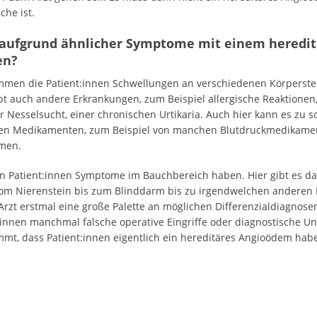
che ist.
e aufgrund ähnlicher Symptome mit einem hered
en?
en die Patient:innen Schwellungen an verschiedenen Körperstell
gibt auch andere Erkrankungen, zum Beispiel allergische Reaktion
r Nesselsucht, einer chronischen Urtikaria. Auch hier kann es z
en Medikamenten, zum Beispiel von manchen Blutdruckmedikamen
men.
nn Patient:innen Symptome im Bauchbereich haben. Hier gibt es da
 Vom Nierenstein bis zum Blinddarm bis zu irgendwelchen andere
 Arzt erstmal eine große Palette an möglichen Differenzialdiagnosen
:innen manchmal falsche operative Eingriffe oder diagnostische 
ommt, dass Patient:innen eigentlich ein hereditäres Angioödem hab