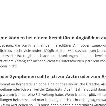
ome können bei einem hereditären Angioödem au
 so ganz klar von Anfang an dem hereditären Angioödem zugeord
lich auch sehr viele andere Möglichkeiten, was das auslösen kann.
 die Ursache ist. Es gibt auch andere Erkrankungen, die mit Schwel
zt oft am Anfang gar nicht so leicht zu unterscheiden jetzt rein v
oder nicht.
der Symptomen sollte ich zur Ärztin oder zum A
mt an Körperstellen ohne eine richtige erklärliche Ursache. Al
hwellung oder ich war bei der Zahnärztin / beim Zahnarzt und dann
ng, warum ich hier eine Schwellung habe. Wenn ich aber plötzlich
lungen bekomme und man kann eigentlich nicht richtig sagen, was
 / zum Arzt gehen soll. Es muss dann nicht ein hereditäres Angioö