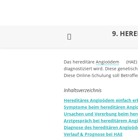
9.
HERE
Das hereditäre
Angioödem
(HAE) 
diagnostiziert wird. Diese genetis
Diese Online-Schulung soll Betroff
Inhaltsverzeichnis
Hereditäres Angioödem einfach erk
Symptome beim hereditären Ang
Ursachen und Vererbung beim her
Arztgespräch bei hereditärem An
Diagnose des hereditären Angioö
Verlauf & Prognose bei HAE