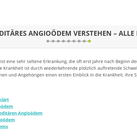
DITÄRES ANGIOÖDEM VERSTEHEN – ALLE
ist eine sehr seltene Erkrankung, die oft erst Jahre nach Beginn d
che Krankheit ist durch wiederkehrende plötzlich auftretende Sch
enen und Angehörigen einen ersten Einblick in die Krankheit, ih
lärt
ioödem
editären Angioödem
gioödem
dems