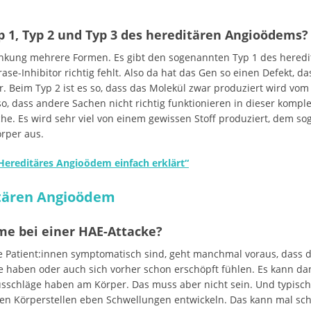
p 1, Typ 2 und Typ 3 des hereditären Angioödems?
nkung mehrere Formen. Es gibt den sogenannten Typ 1 des heredit
ase-Inhibitor richtig fehlt. Also da hat das Gen so einen Defekt, da
 Beim Typ 2 ist es so, dass das Molekül zwar produziert wird vom K
s so, dass andere Sachen nicht richtig funktionieren in dieser k
he. Es wird sehr viel von einem gewissen Stoff produziert, dem 
rper aus.
Hereditäres Angioödem einfach erklärt“
tären Angioödem
me bei einer HAE-Attacke?
e Patient:innen symptomatisch sind, geht manchmal voraus, dass di
e haben oder auch sich vorher schon erschöpft fühlen. Es kann d
sschläge haben am Körper. Das muss aber nicht sein. Und typisc
ssen Körperstellen eben Schwellungen entwickeln. Das kann mal sc