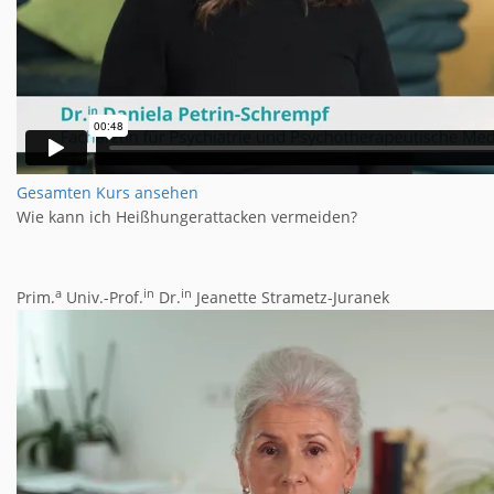
Gesamten Kurs ansehen
Wie kann ich Heißhungerattacken vermeiden?
a
in
in
Prim.
Univ.-Prof.
Dr.
Jeanette Strametz-Juranek