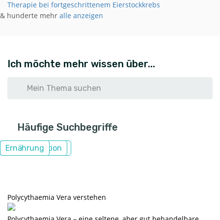
Therapie bei fortgeschrittenem Eierstockkrebs
& hunderte mehr
alle anzeigen
Ich möchte mehr wissen über...
Abbrechen
Häufige Suchbegriffe
Gentests
Depression
Lunge
Patientenrechte
Angehörige
Kommunikation
Fatigue
Ernährung
Polycythaemia Vera verstehen
Polycythaemia Vera – eine seltene, aber gut behandelbare