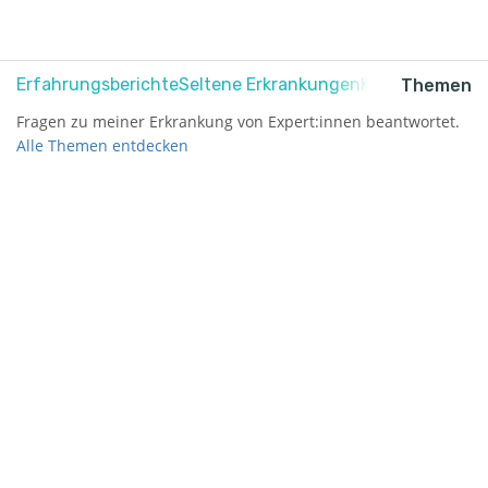
Erfahrungsberichte
Seltene Erkrankungen
Krebs
Schmerz
Themen
Fragen zu meiner Erkrankung von Expert:innen beantwortet.
Alle Themen entdecken