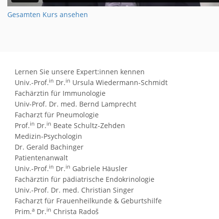
Gesamten Kurs ansehen
Lernen Sie unsere Expert:innen kennen
in
in
Univ.-Prof.
Dr.
Ursula Wiedermann-Schmidt
Fachärztin für Immunologie
Univ-Prof. Dr. med. Bernd Lamprecht
Facharzt für Pneumologie
in
in
Prof.
Dr.
Beate Schultz-Zehden
Medizin-Psychologin
Dr. Gerald Bachinger
Patientenanwalt
in
in
Univ.-Prof.
Dr.
Gabriele Häusler
Fachärztin für pädiatrische Endokrinologie
Univ.-Prof. Dr. med. Christian Singer
Facharzt für Frauenheilkunde & Geburtshilfe
a
in
Prim.
Dr.
Christa Radoš