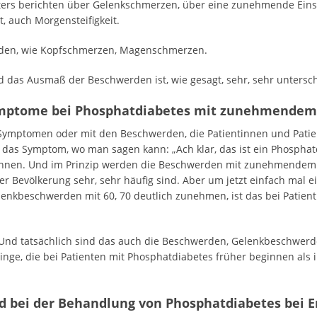
Alters berichten über Gelenkschmerzen, über eine zunehmende Ein
t, auch Morgensteifigkeit.
rden, wie Kopfschmerzen, Magenschmerzen.
d das Ausmaß der Beschwerden ist, wie gesagt, sehr, sehr untersch
ymptome bei Phosphatdiabetes mit zunehmendem 
Symptomen oder mit den Beschwerden, die Patientinnen und Patient
ht das Symptom, wo man sagen kann: „Ach klar, das ist ein Phospha
önnen. Und im Prinzip werden die Beschwerden mit zunehmendem 
er Bevölkerung sehr, sehr häufig sind. Aber um jetzt einfach mal 
lenkbeschwerden mit 60, 70 deutlich zunehmen, ist das bei Patien
. Und tatsächlich sind das auch die Beschwerden, Gelenkbeschwe
nge, die bei Patienten mit Phosphatdiabetes früher beginnen als
nd bei der Behandlung von Phosphatdiabetes bei