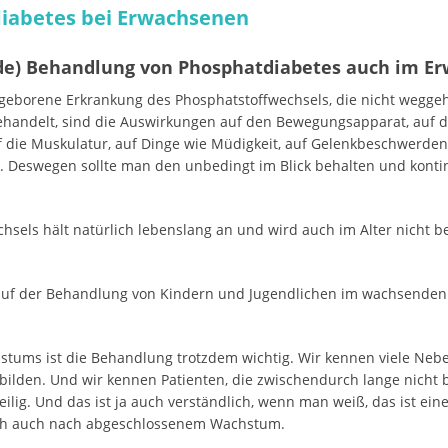
iabetes bei Erwachsenen
nde) Behandlung von Phosphatdiabetes auch im Er
angeborene Erkrankung des Phosphatstoffwechsels, die nicht wegge
andelt, sind die Auswirkungen auf den Bewegungsapparat, auf das
 die Muskulatur, auf Dinge wie Müdigkeit, auf Gelenkbeschwerden e
t. Deswegen sollte man den unbedingt im Blick behalten und kont
hsels hält natürlich lebenslang an und wird auch im Alter nicht 
auf der Behandlung von Kindern und Jugendlichen im wachsenden Sk
hstums ist die Behandlung trotzdem wichtig. Wir kennen viele Ne
ilden. Und wir kennen Patienten, die zwischendurch lange nicht 
eilig. Und das ist ja auch verständlich, wenn man weiß, das ist e
ch auch nach abgeschlossenem Wachstum.