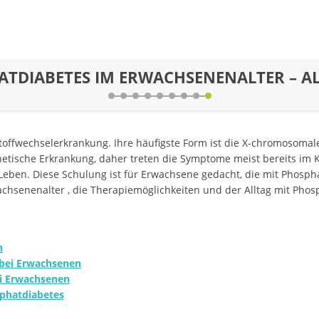
TDIABETES IM ERWACHSENENALTER – AL
Stoffwechselerkrankung. Ihre häufigste Form ist die X-chromosoma
etische Erkrankung, daher treten die Symptome meist bereits im Ki
 Leben. Diese Schulung ist für Erwachsene gedacht, die mit Phosp
hsenenalter , die Therapiemöglichkeiten und der Alltag mit Phos
n
bei Erwachsenen
ei Erwachsenen
sphatdiabetes