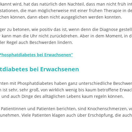
nnt wird, hat das natürlich den Nachteil, dass man nicht früh int
ationen, die man möglicherweise mit einer frühen Therapie in der
eichen können, dann eben nicht ausgeglichen werden konnten.
tiger zu betonen, wie positiv das ist, wenn denn die Diagnose geste
 kann man die Uhr nicht zurückdrehen. Aber in dem Moment, in de
ler Regel auch Beschwerden lindern.
Phosphatdiabetes bei Erwachsenen“
diabetes bei Erwachsenen
nten mit Phosphatdiabetes haben ganz unterschiedliche Beschwe
ist sehr, sehr groß, von wirklich wenig bis kaum betroffene Erwac
en und auch Dinge des alltäglichen Lebens kaum regeln können.
e Patientinnen und Patienten berichten, sind Knochenschmerzen, v
 zunehmen. Viele Patienten klagen auch über Erschöpfung, die auc