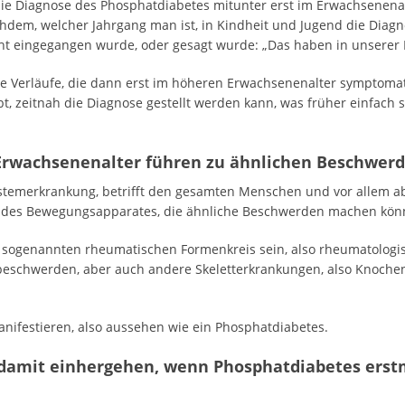
e Diagnose des Phosphatdiabetes mitunter erst im Erwachsenenal
achdem, welcher Jahrgang man ist, in Kindheit und Jugend die Diagn
t eingegangen wurde, oder gesagt wurde: „Das haben in unserer F
de Verläufe, die dann erst im höheren Erwachsenenalter symptoma
ibt, zeitnah die Diagnose gestellt werden kann, was früher einfac
rwachsenenalter führen zu ähnlichen Beschwerd
Systemerkrankung, betrifft den gesamten Menschen und vor allem 
en des Bewegungsapparates, die ähnliche Beschwerden machen kön
sogenannten rheumatischen Formenkreis sein, also rheumatologi
schwerden, aber auch andere Skeletterkrankungen, also Knoche
manifestieren, also aussehen wie ein Phosphatdiabetes.
amit einhergehen, wenn Phosphatdiabetes erst