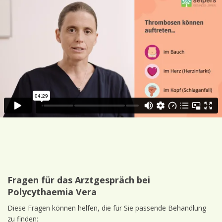
Begleiterkrankungen
(z. B. Herz-Kreislauf-Erkrankungen,
Bluthochdruck)
Beschwerden
und deren Schweregrad
Wunsch nach schneller Wirkung
(Tabletten wirken rascher,
Interferon braucht etwas länger)
Vorlieben
: Manche bevorzugen Tabletten, andere vertragen
Injektionen
besser.
Fragen für das Arztgespräch bei
Polycythaemia Vera
Diese Fragen können helfen, die für Sie passende Behandlung
zu finden: