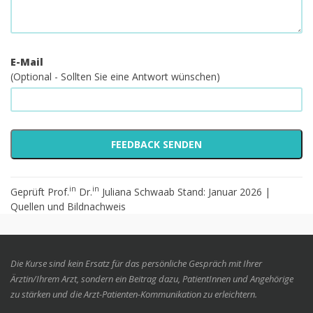
E-Mail
(Optional - Sollten Sie eine Antwort wünschen)
in
in
Geprüft Prof.
Dr.
Juliana Schwaab Stand: Januar 2026 |
Quellen und Bildnachweis
Die Kurse sind kein Ersatz für das persönliche Gespräch mit Ihrer
Ärztin/Ihrem Arzt, sondern ein Beitrag dazu, PatientInnen und Angehörige
zu stärken und die Arzt-Patienten-Kommunikation zu erleichtern.