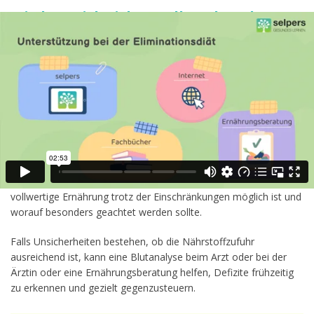
Wie kann ich sicherstellen, dass der
Nährstoffbedarf während der Diät
gedeckt ist?
Obwohl die Eliminationsdiät für Betroffene von EoE eine große
Umstellung bedeutet, führt sie bei guter Planung in der Regel
nicht zu einer Mangelernährung. Die wichtigsten Nährstoffe
können auch mit den erlaubten Lebensmitteln ausreichend
aufgenommen werden.
Dennoch kann es hilfreich sein, eine
Ernährungsberatung
in
Anspruch zu nehmen. Eine Fachkraft kann erklären, wie eine
vollwertige Ernährung trotz der Einschränkungen möglich ist und
worauf besonders geachtet werden sollte.
Falls Unsicherheiten bestehen, ob die Nährstoffzufuhr
ausreichend ist, kann eine Blutanalyse beim Arzt oder bei der
Ärztin oder eine Ernährungsberatung helfen, Defizite frühzeitig
zu erkennen und gezielt gegenzusteuern.