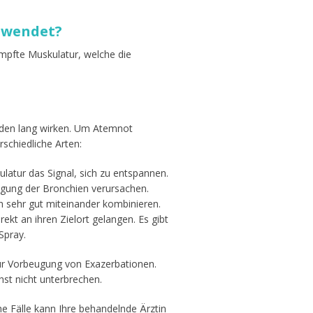
ewendet?
mpfte Muskulatur, welche die
nden lang wirken. Um Atemnot
rschiedliche Arten:
atur das Signal, sich zu entspannen.
ngung der Bronchien verursachen.
h sehr gut miteinander kombinieren.
ekt an ihren Zielort gelangen. Es gibt
Spray.
ur Vorbeugung von Exazerbationen.
st nicht unterbrechen.
Fälle kann Ihre behandelnde Ärztin