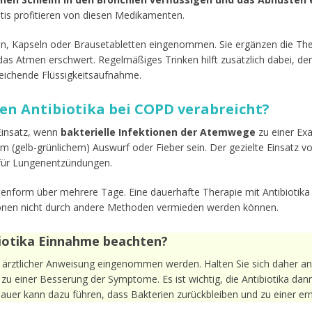
itis profitieren von diesen Medikamenten.
en, Kapseln oder Brausetabletten eingenommen. Sie ergänzen die Th
as Atmen erschwert. Regelmäßiges Trinken hilft zusätzlich dabei, d
reichende Flüssigkeitsaufnahme.
 Antibiotika bei COPD verabreicht?
insatz, wenn
bakterielle Infektionen der Atemwege
zu einer Exa
em (gelb-grünlichem) Auswurf oder Fieber sein. Der gezielte Einsatz v
o für Lungenentzündungen.
enform über mehrere Tage. Eine dauerhafte Therapie mit Antibiotika i
onen nicht durch andere Methoden vermieden werden können.
biotika Einnahme beachten?
h ärztlicher Anweisung eingenommen werden. Halten Sie sich daher a
u einer Besserung der Symptome. Es ist wichtig, die Antibiotika dann
uer kann dazu führen, dass Bakterien zurückbleiben und zu einer ern