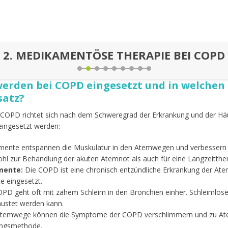
2.
MEDIKAMENTÖSE THERAPIE BEI COPD
rden bei COPD eingesetzt und in welchen 
satz?
OPD richtet sich nach dem Schweregrad der Erkrankung und der Häu
eingesetzt werden:
ente entspannen die Muskulatur in den Atemwegen und verbessern so
l zur Behandlung der akuten Atemnot als auch für eine Langzeitther
mente:
Die COPD ist eine chronisch entzündliche Erkrankung der A
 eingesetzt.
PD geht oft mit zähem Schleim in den Bronchien einher. Schleimlöse
ehustet werden kann.
 Atemwege können die Symptome der COPD verschlimmern und zu Atemn
lungsmethode.