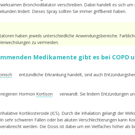
rzwirksamen Bronchodilatator verschreiben. Dabei handelt es sich um
unden lindert. Dieses Spray sollten Sie immer griffbereit haben.
atoren haben jeweils unterschiedliche Anwendungsbereiche. Farblic
 Verwechslungen zu vermeiden.
mmenden Medikamente gibt es bei COPD un
onisch
entzündliche Erkrankung handelt, sind auch Entzündungshe
pereigenen Hormon
Kortison
verwandt. Sie lindern Entzündungen u
halative Kortikosteroide (ICS). Durch die Inhalation gelangt der Wirk
. In sehr schweren Fällen oder bei akuten Verschlechterungen kann Kor
verabreicht werden. Die Dosis ist dabei um ein Vielfaches höher als be