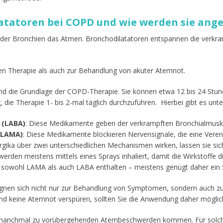
atatoren bei COPD und wie werden sie ang
der Bronchien das Atmen. Bronchodilatatoren entspannen die verkra
ten Therapie als auch zur Behandlung von akuter Atemnot.
nd die Grundlage der COPD-Therapie. Sie können etwa 12 bis 24 Stu
, die Therapie 1- bis 2-mal täglich durchzuführen. Hierbei gibt es unte
 (LABA)
: Diese Medikamente geben der verkrampften Bronchialmuskul
(LAMA)
: Diese Medikamente blockieren Nervensignale, die eine Vere
gika über zwei unterschiedlichen Mechanismen wirken, lassen sie sic
rden meistens mittels eines Sprays inhaliert, damit die Wirkstoffe dir
 sowohl LAMA als auch LABA enthalten – meistens genügt daher ein 
gnen sich nicht nur zur Behandlung von Symptomen, sondern auch z
nd keine Atemnot verspüren, sollten Sie die Anwendung daher möglich
anchmal zu vorübergehenden Atembeschwerden kommen. Für solche 