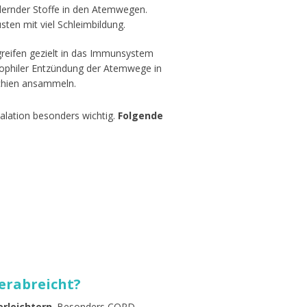
dernder Stoffe in den Atemwegen.
ten mit viel Schleimbildung.
greifen gezielt in das Immunsystem
nophiler Entzündung der Atemwege in
nchien ansammeln.
alation besonders wichtig.
Folgende
erabreicht?
erleichtern
. Besonders COPD-