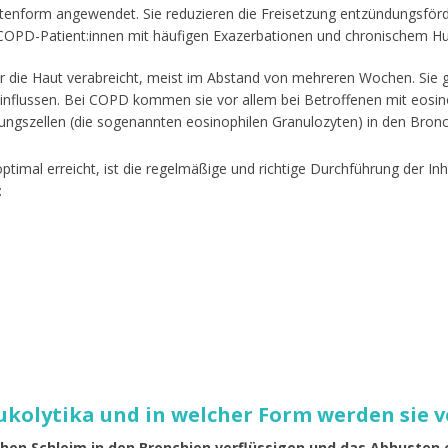
tenform angewendet. Sie reduzieren die Freisetzung entzündungsför
 COPD-Patient:innen mit häufigen Exazerbationen und chronischem Hus
r die Haut verabreicht, meist im Abstand von mehreren Wochen. Sie 
influssen. Bei COPD kommen sie vor allem bei Betroffenen mit eosi
ungszellen (die sogenannten eosinophilen Granulozyten) in den Bro
imal erreicht, ist die regelmäßige und richtige Durchführung der Inh
:
ukolytika und in welcher Form werden sie v
hen Schleim in den Bronchien verflüssigen und das Abhusten 