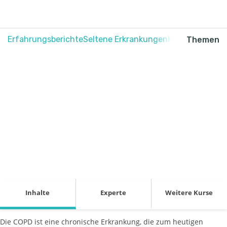
Erfahrungsberichte
Seltene Erkrankungen
Krebs
Schmerz
Themen
COPD behandeln
Inhalte
Experte
Weitere Kurse
Die COPD ist eine chronische Erkrankung, die zum heutigen