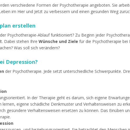
den verschiedene Formen der Psychotherapie angeboten. Sie arbeite
 Leben im Hier und Jetzt zu verbessern und einen gesunden Weg zurück
lan erstellen
e der Psychotherapie-Ablauf funktioniert? Zu Beginn jeder Psychothera
lt. Dabei stehen Ihre
Wünsche und Ziele
für die Psychotherapie bei
achen? Was soll sich verändern?
ei Depression?
en
der Psychotherapie. Jede setzt unterschiedliche Schwerpunkte. Dre
sion
sungsorientiert. In der Therapie geht es darum, sich eigene Erwartu
n lernen, eigene schädliche Denkmuster und Verhaltensweisen zu erk
urch gesündere Verhaltensweisen ersetzen zu können. Das Einüben un
erapie.
ession
 ressourcen- und beziehungsorientiert. Sie betrachtet den Menschen 