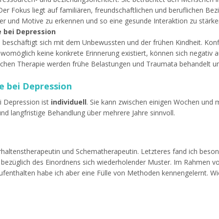
 Fokus liegt auf familiären, freundschaftlichen und beruflichen Bez
er und Motive zu erkennen und so eine gesunde Interaktion zu stärke
 bei Depression
beschäftigt sich mit dem Unbewussten und der frühen Kindheit. Konfl
s womöglich keine konkrete Erinnerung existiert, können sich negativ 
gischen Therapie werden frühe Belastungen und Traumata behandelt u
e bei Depression
i Depression ist
individuell
. Sie kann zwischen einigen Wochen und m
 und langfristige Behandlung über mehrere Jahre sinnvoll.
rhaltenstherapeutin und Schematherapeutin. Letzteres fand ich besonde
 bezüglich des Einordnens sich wiederholender Muster. Im Rahmen vo
fenthalten habe ich aber eine Fülle von Methoden kennengelernt. Wic