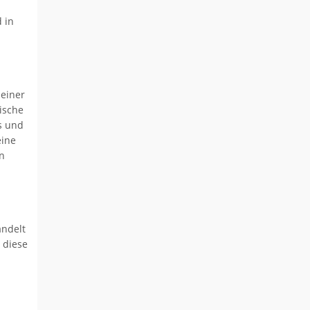
 in
einer
ische
s und
eine
n
andelt
 diese