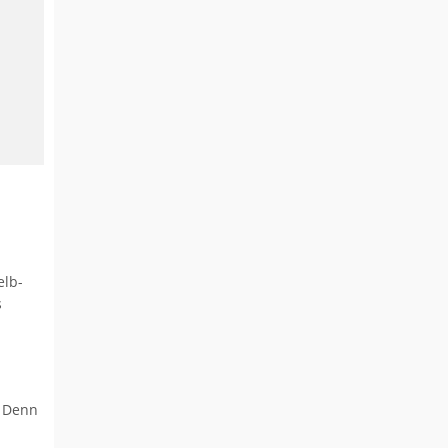
elb-
s
. Denn