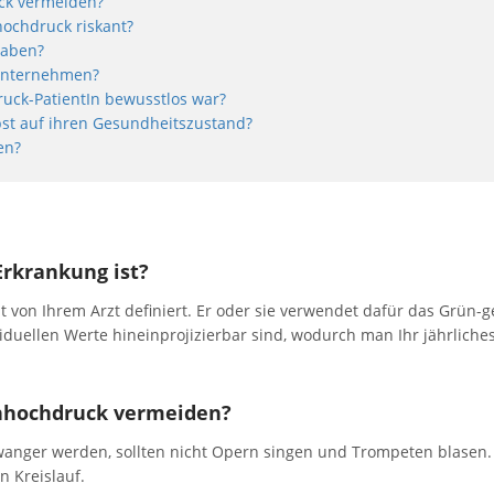
ck vermeiden?
ochdruck riskant?
haben?
 unternehmen?
ruck-PatientIn bewusstlos war?
bst auf ihren Gesundheitszustand?
en?
rkrankung ist?
 von Ihrem Arzt definiert. Er oder sie verwendet dafür das Grün-g
viduellen Werte hineinprojizierbar sind, wodurch man Ihr jährliche
enhochdruck vermeiden?
wanger werden, sollten nicht Opern singen und Trompeten blasen
n Kreislauf.