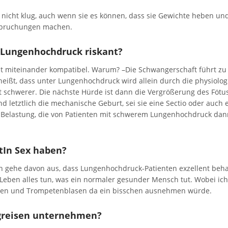
 nicht klug, auch wenn sie es können, dass sie Gewichte heben und
nspruchungen machen.
 Lungenhochdruck riskant?
 miteinander kompatibel. Warum? –Die Schwangerschaft führt zu 
eißt, dass unter Lungenhochdruck wird allein durch die physiolog
t schwerer. Die nächste Hürde ist dann die Vergrößerung des Fötu
nd letztlich die mechanische Geburt, sei sie eine Sectio oder auch 
uf-Belastung, die von Patienten mit schwerem Lungenhochdruck dan
tIn Sex haben?
h gehe davon aus, dass Lungenhochdruck-Patienten exzellent beh
m Leben alles tun, was ein normaler gesunder Mensch tut. Wobei ich
ingen und Trompetenblasen da ein bisschen ausnehmen würde.
ugreisen unternehmen?