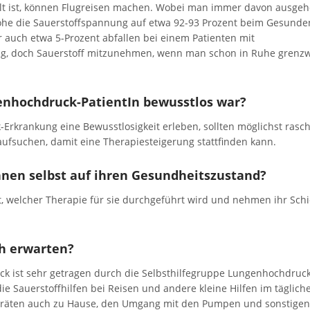
lt ist, können Flugreisen machen. Wobei man immer davon ausge
Höhe die Sauerstoffspannung auf etwa 92-93 Prozent beim Gesunde
 auch etwa 5-Prozent abfallen bei einem Patienten mit
ig, doch Sauerstoff mitzunehmen, wenn man schon in Ruhe grenzw
genhochdruck-PatientIn bewusstlos war?
Erkrankung eine Bewusstlosigkeit erleben, sollten möglichst rasc
ufsuchen, damit eine Therapiesteigerung stattfinden kann.
nnen selbst auf ihren Gesundheitszustand?
t, welcher Therapie für sie durchgeführt wird und nehmen ihr Schi
ch erwarten?
uck ist sehr getragen durch die Selbsthilfegruppe Lungenhochdruck
 die Sauerstoffhilfen bei Reisen und andere kleine Hilfen im täglich
fgeräten auch zu Hause, den Umgang mit den Pumpen und sonstigen