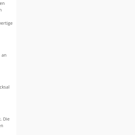
hen
n
ertige
h an
cksal
. Die
en