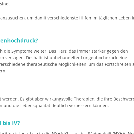
sind.
 anzusuchen, um damit verschiedenste Hilfen im täglichen Leben i
genhochdruck?
ich die Symptome weiter. Das Herz, das immer stärker gegen den
n versagen. Deshalb ist unbehandelter Lungenhochdruck eine
 verschiedene therapeutische Möglichkeiten, um das Fortschreiten 
ern.
t werden. Es gibt aber wirkungsvolle Therapien, die Ihre Beschwe
 und die Lebensqualität deutlich verbessern können.
 bis IV?
ritten ist, wird sie in die NYHA Klasse I bis IV eingeteilt (NYHA: N