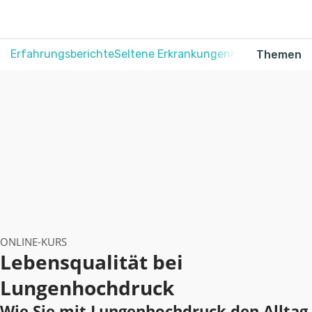
Erfahrungsberichte
Seltene Erkrankungen
Krebs
Schmerz
Themen
ONLINE-KURS
Lebensqualität bei
Lungenhochdruck
Wie Sie mit Lungenhochdruck den Alltag