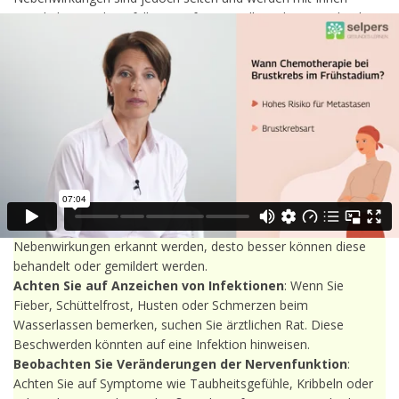
einzeln besprochen, falls sie auftreten sollten. Ihr Arzt oder Ihre
Ärztin wird Sie individuell beraten.
Was ist bei Nebenwirkungen wichtig?
Beobachten Sie Ihren Körper
: Achten Sie auf Beschwerden
wie Übelkeit, Müdigkeit, Haarausfall, Hautreaktionen oder
Veränderungen im Geschmack. Führen Sie ein Tagebuch, um
Symptome festzuhalten.
Kommunikation mit Ihrer Ärztin oder Ihrem Arzt
: Melden
Sie ungewöhnliche Symptome sofort Ihrer Ärztin oder Ihrem
Arzt, auch wenn sie nur leicht erscheinen. Je früher
Nebenwirkungen erkannt werden, desto besser können diese
behandelt oder gemildert werden.
Achten Sie auf Anzeichen von Infektionen
: Wenn Sie
Fieber, Schüttelfrost, Husten oder Schmerzen beim
Wasserlassen bemerken, suchen Sie ärztlichen Rat. Diese
Beschwerden könnten auf eine Infektion hinweisen.
Beobachten Sie Veränderungen der Nervenfunktion
:
Achten Sie auf Symptome wie Taubheitsgefühle, Kribbeln oder