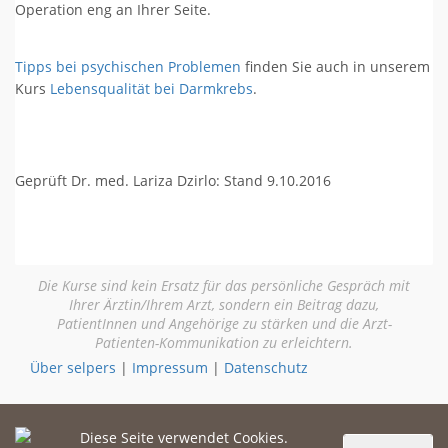
Operation eng an Ihrer Seite.
Tipps bei psychischen Problemen
finden Sie auch in unserem
Kurs
Lebensqualität bei Darmkrebs
.
Geprüft Dr. med. Lariza Dzirlo: Stand 9.10.2016
Die Kurse sind kein Ersatz für das persönliche Gespräch mit
Ihrer Ärztin/Ihrem Arzt, sondern ein Beitrag dazu,
PatientInnen und Angehörige zu stärken und die Arzt-
Patienten-Kommunikation zu erleichtern.
Über selpers
|
Impressum
|
Datenschutz
Diese Seite verwendet Cookies.