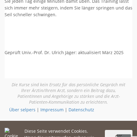
Sie jeden Tag einige Minuten damit üben. Das Training lässt
sich immer mehr steigern, indem Sie länger springen und das
Seil schneller schwingen.
Geprüft Univ.-Prof. Dr. Ulrich Jäger: aktualisiert März 2025
Die Kurse sind kein Ersatz für das persönliche Gespräch mit
Ihrer Ärztin/Ihrem Arzt, sondern ein Beitrag dazu,
PatientInnen und Angehörige zu stärken und die Arzt-
Patienten-Kommunikation zu erleichtern.
Über selpers
|
Impressum
|
Datenschutz
Diese Seite verwendet Cookies.
OK