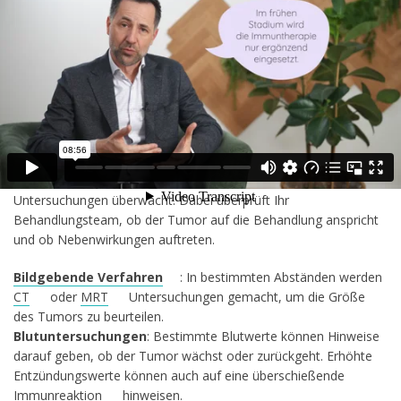
Allgemein ist es wichtig, dass Sie alle Veränderungen frühzeitig
mit Ihrem Behandlungsteam besprechen. Viele Nebenwirkungen
lassen sich gut behandeln, wenn sie rechtzeitig erkannt werden.
Wie wird der Therapieerfolg einer
Immuntherapie überwacht?
Der Erfolg einer Immuntherapie wird durch regelmäßige
Untersuchungen überwacht. Dabei überprüft Ihr
Behandlungsteam, ob der Tumor auf die Behandlung anspricht
und ob Nebenwirkungen auftreten.
Bildgebende Verfahren
: In bestimmten Abständen werden
CT
oder
MRT
Untersuchungen gemacht, um die Größe
des Tumors zu beurteilen.
Blutuntersuchungen
: Bestimmte Blutwerte können Hinweise
darauf geben, ob der Tumor wächst oder zurückgeht. Erhöhte
Entzündungswerte können auch auf eine überschießende
Immunreaktion
hinweisen.