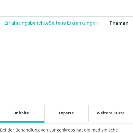
Erfahrungsberichte
Seltene Erkrankungen
Krebs
Schmerz
Themen
Lungenkrebs
behandeln
Inhalte
Experte
Weitere Kurse
Bei der Behandlung von Lungenkrebs hat die medizinische