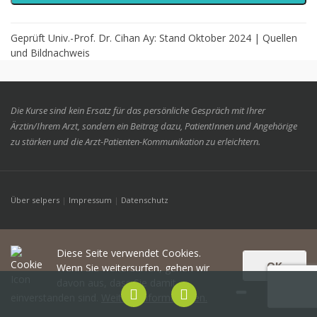
Geprüft Univ.-Prof. Dr. Cihan Ay: Stand Oktober 2024 |
Quellen
und Bildnachweis
Die Kurse sind kein Ersatz für das persönliche Gespräch mit Ihrer
Ärztin/Ihrem Arzt, sondern ein Beitrag dazu, PatientInnen und Angehörige
zu stärken und die Arzt-Patienten-Kommunikation zu erleichtern.
Über selpers
|
Impressum
|
Datenschutz
Diese Seite verwendet Cookies.
OK
Wenn Sie weitersurfen, gehen wir
davon aus, dass Sie damit
einverstanden sind.
Weitere Informationen.