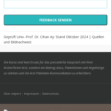
Geprüft Univ.-Prof. Dr. Cihan Ay: Stand Oktober 2024 |
Quellen
und Bildnachweis
Die Kurse sind kein Ersatz für das persönliche Gespräch mit Ihrer
Ärztin/Ihrem Arzt, sondern ein Beitrag dazu, PatientInnen und Angehörige
zu stärken und die Arzt-Patienten-Kommunikation zu erleichtern.
Über selpers
|
Impressum
|
Datenschutz