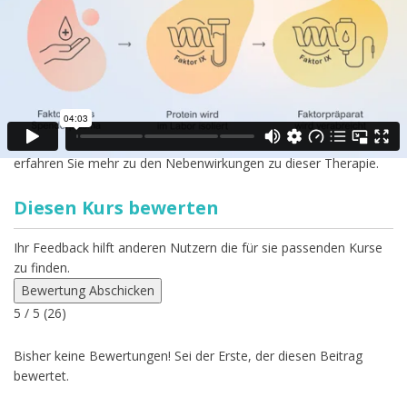
Einsatzgebiete sind:
Patient:innen mit einer
schweren Form
der Hämophilie
Patient:innen, welche
sehr häufig Blutungen
haben
Die möglichen Nebenwirkungen der Faktortherapie können
behandelt werden. In der Lektion
„Bedarfsorientierte
Therapie mit Faktorkonzentrat bei akuten Blutungen“
erfahren Sie mehr zu den Nebenwirkungen zu dieser Therapie.
Diesen Kurs bewerten
Ihr Feedback hilft anderen Nutzern die für sie passenden Kurse
zu finden.
Bewertung Abschicken
5
/ 5 (
26
)
Bisher keine Bewertungen! Sei der Erste, der diesen Beitrag
bewertet.