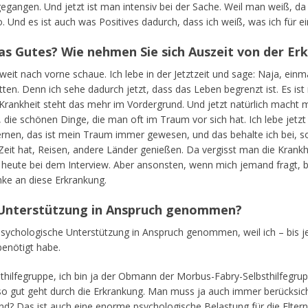
egangen. Und jetzt ist man intensiv bei der Sache. Weil man weiß, d
so. Und es ist auch was Positives dadurch, dass ich weiß, was ich für 
was Gutes? Wie nehmen Sie sich Auszeit von der E
 weit nach vorne schaue. Ich lebe in der Jetztzeit und sage: Naja, ei
tten. Denn ich sehe dadurch jetzt, dass das Leben begrenzt ist. Es ist 
 Krankheit steht das mehr im Vordergrund. Und jetzt natürlich macht
, die schönen Dinge, die man oft im Traum vor sich hat. Ich lebe jetz
nen, das ist mein Traum immer gewesen, und das behalte ich bei, so
it hat, Reisen, andere Länder genießen. Da vergisst man die Krankhe
 heute bei dem Interview. Aber ansonsten, wenn mich jemand fragt, bin
nke an diese Erkrankung.
 Unterstützung in Anspruch genommen?
psychologische Unterstützung in Anspruch genommen, weil ich – bis j
benötigt habe.
lbsthilfegruppe, ich bin ja der Obmann der Morbus-Fabry-Selbsthilfegr
o gut geht durch die Erkrankung. Man muss ja auch immer berücksichti
nd? Das ist auch eine enorme psychologische Belastung für die Elter