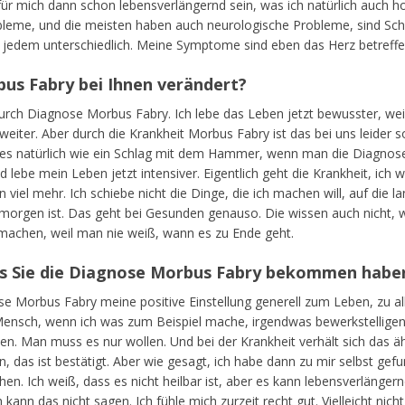
r mich dann schon lebensverlängernd sein, was ich natürlich auch ho
leme, und die meisten haben auch neurologische Probleme, sind Schla
i jedem unterschiedlich. Meine Symptome sind eben das Herz betreffe
us Fabry bei Ihnen verändert?
durch Diagnose Morbus Fabry. Ich lebe das Leben jetzt bewusster, we
weiter. Aber durch die Krankheit Morbus Fabry ist das bei uns leider 
es natürlich wie ein Schlag mit dem Hammer, wenn man die Diagnose
lebe mein Leben jetzt intensiver. Eigentlich geht die Krankheit, ich wi
viel mehr. Ich schiebe nicht die Dinge, die ich machen will, auf die l
morgen ist. Das geht bei Gesunden genauso. Die wissen auch nicht, w
u machen, weil man nie weiß, wann es zu Ende geht.
als Sie die Diagnose Morbus Fabry bekommen habe
se Morbus Fabry meine positive Einstellung generell zum Leben, zu a
n Mensch, wenn ich was zum Beispiel mache, irgendwas bewerkstelligen w
ben. Man muss es nur wollen. Und bei der Krankheit verhält sich das äh
 das ist bestätigt. Aber wie gesagt, ich habe dann zu mir selbst gefu
n. Ich weiß, dass es nicht heilbar ist, aber es kann lebensverlängern
n das nicht sagen. Ich fühle mich zurzeit recht gut. Vielleicht nicht 