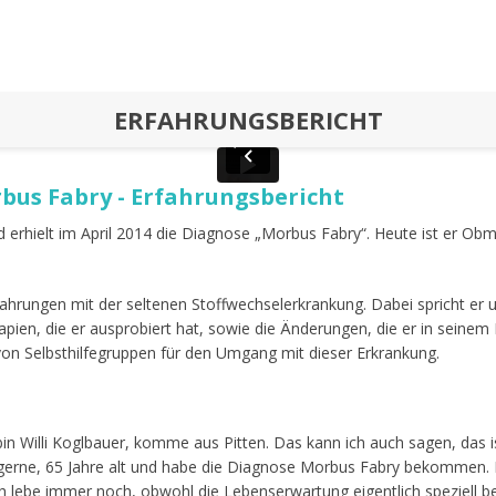
ERFAHRUNGSBERICHT
bus Fabry - Erfahrungsbericht
und erhielt im April 2014 die Diagnose „Morbus Fabry“. Heute ist er 
Erfahrungen mit der seltenen Stoffwechselerkrankung. Dabei spricht e
apien, die er ausprobiert hat, sowie die Änderungen, die er in seine
von Selbsthilfegruppen für den Umgang mit dieser Erkrankung.
bin Willi Koglbauer, komme aus Pitten. Das kann ich auch sagen, das i
o gerne, 65 Jahre alt und habe die Diagnose Morbus Fabry bekommen. D
h lebe immer noch, obwohl die Lebenserwartung eigentlich speziell be