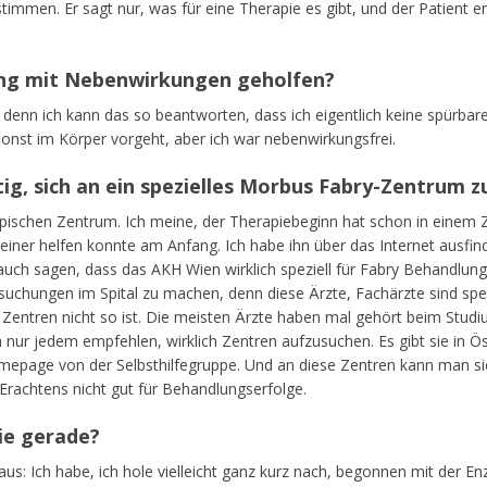
timmen. Er sagt nur, was für eine Therapie es gibt, und der Patient en
ng mit Nebenwirkungen geholfen?
, denn ich kann das so beantworten, dass ich eigentlich keine spürb
sonst im Körper vorgeht, aber ich war nebenwirkungsfrei.
ig, sich an ein spezielles Morbus Fabry-Zentrum 
ypischen Zentrum. Ich meine, der Therapiebeginn hat schon in einem
 keiner helfen konnte am Anfang. Ich habe ihn über das Internet ausf
ch sagen, dass das AKH Wien wirklich speziell für Fabry Behandlunge
suchungen im Spital zu machen, denn diese Ärzte, Fachärzte sind spez
 Zentren nicht so ist. Die meisten Ärzte haben mal gehört beim Stud
h nur jedem empfehlen, wirklich Zentren aufzusuchen. Es gibt sie in Ös
epage von der Selbsthilfegruppe. Und an diese Zentren kann man si
 Erachtens nicht gut für Behandlungserfolge.
ie gerade?
 aus: Ich habe, ich hole vielleicht ganz kurz nach, begonnen mit der 