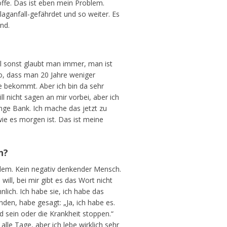
ffe. Das ist eben mein Problem.
ganfall-gefährdet und so weiter. Es
nd.
il sonst glaubt man immer, man ist
so, dass man 20 Jahre weniger
 bekommt. Aber ich bin da sehr
ll nicht sagen an mir vorbei, aber ich
ange Bank. Ich mache das jetzt zu
ie es morgen ist. Das ist meine
n?
llem. Kein negativ denkender Mensch.
ill, bei mir gibt es das Wort nicht
nlich. Ich habe sie, ich habe das
nden, habe gesagt: „Ja, ich habe es.
d sein oder die Krankheit stoppen.“
alle Tage, aber ich lebe wirklich sehr