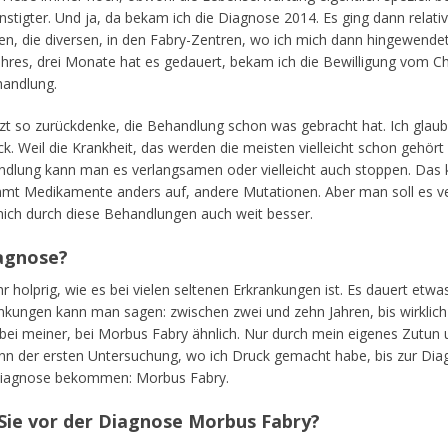
stigter. Und ja, da bekam ich die Diagnose 2014. Es ging dann relativ
en, die diversen, in den Fabry-Zentren, wo ich mich dann hingewendet
Jahres, drei Monate hat es gedauert, bekam ich die Bewilligung vom C
handlung.
tzt so zurückdenke, die Behandlung schon was gebracht hat. Ich glaub
k. Weil die Krankheit, das werden die meisten vielleicht schon gehört 
handlung kann man es verlangsamen oder vielleicht auch stoppen. D
immt Medikamente anders auf, andere Mutationen. Aber man soll es ver
mich durch diese Behandlungen auch weit besser.
iagnose?
holprig, wie es bei vielen seltenen Erkrankungen ist. Es dauert etwa
ankungen kann man sagen: zwischen zwei und zehn Jahren, bis wirkl
bei meiner, bei Morbus Fabry ähnlich. Nur durch mein eigenes Zutun und
n der ersten Untersuchung, wo ich Druck gemacht habe, bis zur Diag
 Diagnose bekommen: Morbus Fabry.
ie vor der Diagnose Morbus Fabry?