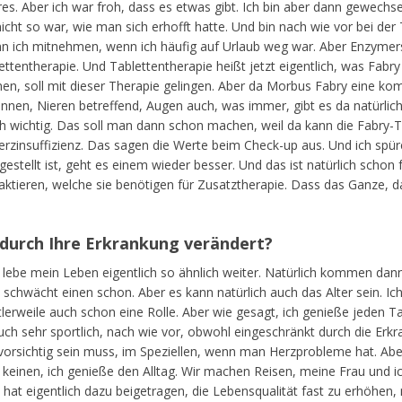
es. Aber ich war froh, dass es etwas gibt. Ich bin aber dann gewechse
cht so war, wie man sich erhofft hatte. Und bin nach wie vor bei der 
nn ich mitnehmen, wenn ich häufig auf Urlaub weg war. Aber Enzymers
ttentherapie. Und Tablettentherapie heißt jetzt eigentlich, was Fabr
n, soll mit dieser Therapie gelingen. Aber da Morbus Fabry eine komp
nnen, Nieren betreffend, Augen auch, was immer, gibt es da natürli
 wichtig. Das soll man dann schon machen, weil da kann die Fabry-Th
erzinsuffizienz. Das sagen die Werte beim Check-up aus. Und ich spüre
stellt ist, geht es einem wieder besser. Und das ist natürlich schon f
aktieren, welche sie benötigen für Zusatztherapie. Dass das Ganze, 
l durch Ihre Erkrankung verändert?
Ich lebe mein Leben eigentlich so ähnlich weiter. Natürlich kommen da
it schwächt einen schon. Aber es kann natürlich auch das Alter sein. Ic
ittlerweile auch schon eine Rolle. Aber wie gesagt, ich genieße jeden 
auch sehr sportlich, nach wie vor, obwohl eingeschränkt durch die Erkr
rsichtig sein muss, im Speziellen, wenn man Herzprobleme hat. Aber da
 keinen, ich genieße den Alltag. Wir machen Reisen, meine Frau und ich
at eigentlich dazu beigetragen, die Lebensqualität fast zu erhöhen, m