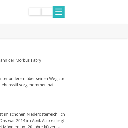
Obmann der Morbus Fabry
r unter anderem über seinen Weg zur
m Lebensstil vorgenommen hat.
st im schönen Niederösterreich. Ich
as war 2014 im April. Also es liegt
i Männern um 20 Jahre kürzer ist.