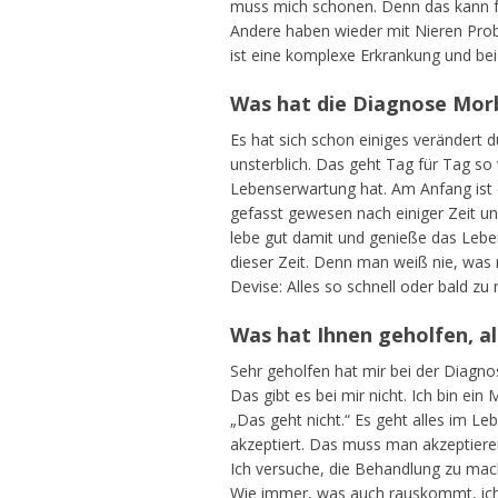
muss mich schonen. Denn das kann fü
Andere haben wieder mit Nieren Prob
ist eine komplexe Erkrankung und be
Was hat die Diagnose Morb
Es hat sich schon einiges verändert 
unsterblich. Das geht Tag für Tag so 
Lebenserwartung hat. Am Anfang ist 
gefasst gewesen nach einiger Zeit und 
lebe gut damit und genieße das Leben 
dieser Zeit. Denn man weiß nie, was 
Devise: Alles so schnell oder bald z
Was hat Ihnen geholfen, 
Sehr geholfen hat mir bei der Diagno
Das gibt es bei mir nicht. Ich bin ei
„Das geht nicht.“ Es geht alles im Le
akzeptiert. Das muss man akzeptieren,
Ich versuche, die Behandlung zu mache
Wie immer, was auch rauskommt, ich kan