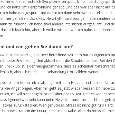
bekommen habe, hatte ich Symptome verspürt. Ich bin Leistungssport
nd ich hatte oft Herzprobleme gehabt. Und das war aber nicht auf da
or. Ich habe das gespürt. Und da bin ich dann sehr wohl natürlich auc
 immer geheißen: „Ist okay, Herzrhythmusstörungen haben andere Le
dann zielführend. Ich habe zwei andere Internisten aufgesucht, und de
, dass ich krank bin, aber ich wollte wissen, was ich habe. Und dann
en.
me und wie gehen Sie damit um?
zwar ist das kardial, das Herz betreffend. Mit dem hat es eigentlich 
rch diese Erkrankung. Und aktuell sieht die Situation so aus: Bei de
zten Check-up ist leider rausgekommen, dass es scheinbar fortschreitet.
nklich, aber ich mache die Behandlung trotz alldem weiter.
em, vor einem Monat nicht allzu gut mit dem Herzen, hatte einen Notar
für die Angehörigen. Aber mir geht es jetzt wieder besser. Ich habe 
ch, ich will nicht sagen locker, aber positiv. Mir geht es wieder bess
ss irgendetwas sein kann beim Herz. Ich muss mich nicht nur geistig
 etwas zurückstecken. Weniger Stress, Stress ist nicht gut fürs Herz. Kä
t habe – raus in die Natur, auch in der Kälte. Aber da muss ich mic