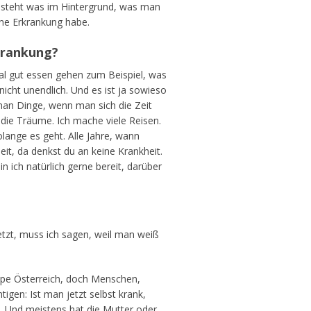
a steht was im Hintergrund, was man
eine Erkrankung habe.
rkrankung?
nmal gut essen gehen zum Beispiel, was
nicht unendlich. Und es ist ja sowieso
 man Dinge, wenn man sich die Zeit
t die Träume. Ich mache viele Reisen.
lange es geht. Alle Jahre, wann
it, da denkst du an keine Krankheit.
 ich natürlich gerne bereit, darüber
etzt, muss ich sagen, weil man weiß
uppe Österreich, doch Menschen,
gen: Ist man jetzt selbst krank,
n. Und meistens hat die Mutter oder