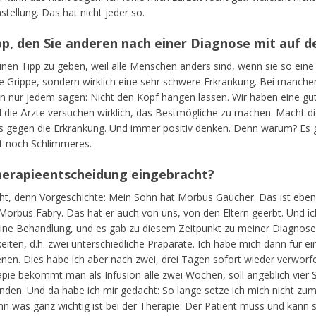
stellung. Das hat nicht jeder so.
Tipp, den Sie anderen nach einer Diagnose mit au
einen Tipp zu geben, weil alle Menschen anders sind, wenn sie so ei
e Grippe, sondern wirklich eine sehr schwere Erkrankung. Bei manchen 
nn nur jedem sagen: Nicht den Kopf hängen lassen. Wir haben eine gu
 die Ärzte versuchen wirklich, das Bestmögliche zu machen. Macht di
s gegen die Erkrankung. Und immer positiv denken. Denn warum? Es 
bt noch Schlimmeres.
Therapieentscheidung eingebracht?
eicht, denn Vorgeschichte: Mein Sohn hat Morbus Gaucher. Das ist eben
Morbus Fabry. Das hat er auch von uns, von den Eltern geerbt. Und i
eine Behandlung, und es gab zu diesem Zeitpunkt zu meiner Diagnos
ten, d.h. zwei unterschiedliche Präparate. Ich habe mich dann für ein
en. Dies habe ich aber nach zwei, drei Tagen sofort wieder verworfe
ie bekommt man als Infusion alle zwei Wochen, soll angeblich vier S
nden. Und da habe ich mir gedacht: So lange setze ich mich nicht zum 
 was ganz wichtig ist bei der Therapie: Der Patient muss und kann s