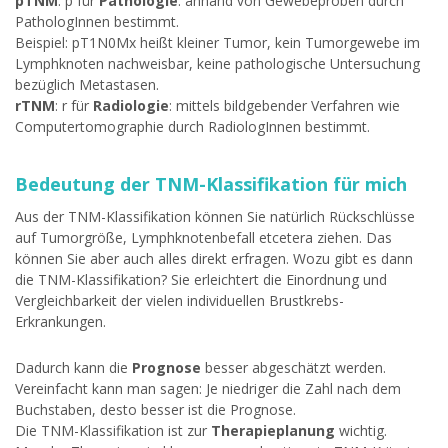
pTNM
: p für
Pathologie
: anhand von Gewebeproben durch
PathologInnen bestimmt.
Beispiel: pT1N0Mx heißt kleiner Tumor, kein Tumorgewebe im
Lymphknoten nachweisbar, keine pathologische Untersuchung
bezüglich Metastasen.
rTNM
: r für
Radiologie
: mittels bildgebender Verfahren wie
Computertomographie durch RadiologInnen bestimmt.
Bedeutung der TNM-Klassifikation für mich
Aus der TNM-Klassifikation können Sie natürlich Rückschlüsse
auf Tumorgröße, Lymphknotenbefall etcetera ziehen. Das
können Sie aber auch alles direkt erfragen. Wozu gibt es dann
die TNM-Klassifikation? Sie erleichtert die Einordnung und
Vergleichbarkeit der vielen individuellen Brustkrebs-
Erkrankungen.
Dadurch kann die
Prognose
besser abgeschätzt werden.
Vereinfacht kann man sagen: Je niedriger die Zahl nach dem
Buchstaben, desto besser ist die Prognose.
Die TNM-Klassifikation ist zur
Therapieplanung
wichtig.