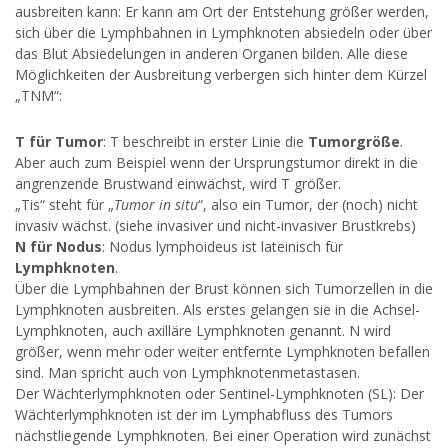
ausbreiten kann: Er kann am Ort der Entstehung größer werden,
sich über die Lymphbahnen in Lymphknoten absiedeln oder über
das Blut Absiedelungen in anderen Organen bilden. Alle diese
Möglichkeiten der Ausbreitung verbergen sich hinter dem Kürzel
„TNM“:
T für Tumor
: T beschreibt in erster Linie die
Tumorgröße
.
Aber auch zum Beispiel wenn der Ursprungstumor direkt in die
angrenzende Brustwand einwächst, wird T größer.
„Tis“ steht für „
Tumor in situ
“, also ein Tumor, der (noch) nicht
invasiv wächst. (siehe invasiver und nicht-invasiver Brustkrebs)
N für Nodus
: Nodus lymphoideus ist lateinisch für
Lymphknoten
.
Über die Lymphbahnen der Brust können sich Tumorzellen in die
Lymphknoten ausbreiten. Als erstes gelangen sie in die Achsel-
Lymphknoten, auch axilläre Lymphknoten genannt. N wird
größer, wenn mehr oder weiter entfernte Lymphknoten befallen
sind. Man spricht auch von Lymphknotenmetastasen.
Der Wächterlymphknoten oder Sentinel-Lymphknoten (SL): Der
Wächterlymphknoten ist der im Lymphabfluss des Tumors
nächstliegende Lymphknoten. Bei einer Operation wird zunächst