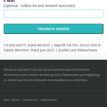
E-Mail
(Optional - Sollten Sie eine Antwort wünschen)
CH.HAE.00077, Stand 06/2025 | Geprüft OÄ Priv.-Doz.in DDr.in
Sabine Altrichter: Stand Juni 2025 |
Quellen und Bildnachweis
Die Kurse sind kein Ersatz für das persönliche Gespräch mit Ihrer
Ärztin/Ihrem Arzt, sondern ein Beitrag dazu, PatientInnen und Angehörige
zu stärken und die Arzt-Patienten-Kommunikation zu erleichtern.
Über selpers
|
Impressum
|
Datenschutz