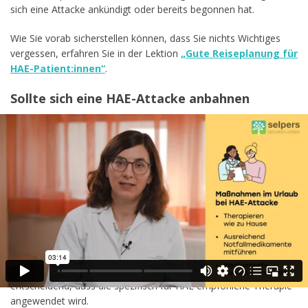
sich eine Attacke ankündigt oder bereits begonnen hat.
Wie Sie vorab sicherstellen können, dass Sie nichts Wichtiges
vergessen, erfahren Sie in der Lektion
„Gute Reiseplanung für
HAE-Patient:innen“
.
Sollte sich eine HAE-Attacke anbahnen
Wenn Sie nicht selbstständig nicht die passende Versorgung
sicherstellen können,
suchen Sie möglichst rasch ein
größeres Krankenhaus auf
und zeigen Sie dort Ihren HAE-
Notfallausweis vor. Darin ist Ihre Diagnose und die empfohlene
Therapie vermerkt. Die Ärzt:innen vor Ort können so leichter
nachvollziehen, was Sie benötigen.
Die Behandelnden müssen verstehen, dass es sich bei einem
HAE-Anfall nicht um eine herkömmliche allergische Reaktion
handelt. Daher helfen Standardbehandlungen wie Kortison,
Antihistaminika oder Adrenalin nicht zuverlässig. Es ist
entscheidend, dass die spezifisch für HAE empfohlene Therapie
angewendet wird.