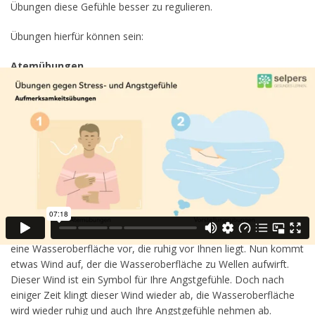
Übungen diese Gefühle besser zu regulieren.
Übungen hierfür können sein:
Atemübungen
Kontrolliertes Atmen kann helfen, den eigenen Körper innerhalb
kurzer Zeit zu beruhigen. So können akute Stresssituationen
schnell reduziert werden
.
Genauere Anleitungen für solche Atemübungen finden Sie in der
Lektion
Übungen zum Mitmachen bei Stress- und
Angstgefühlen
.
Achtsamkeitsübungen
Hierzu zählen zum Beispiel
Vorstellungsübungen
. Für eine
dieser Übungen stellen Sie sich in einer bequemen Sitzposition
eine Wasseroberfläche vor, die ruhig vor Ihnen liegt. Nun kommt
etwas Wind auf, der die Wasseroberfläche zu Wellen aufwirft.
Dieser Wind ist ein Symbol für Ihre Angstgefühle. Doch nach
einiger Zeit klingt dieser Wind wieder ab, die Wasseroberfläche
wird wieder ruhig und auch Ihre Angstgefühle nehmen ab.