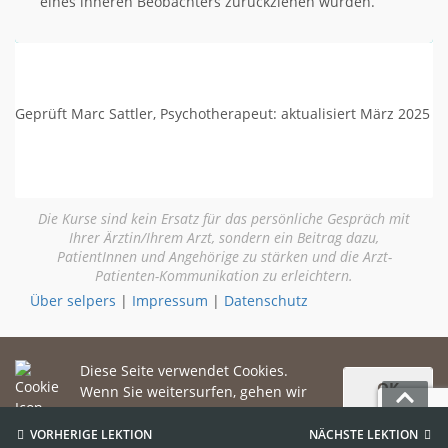
eines inneren Beobachters zurückziehen würden.
Geprüft Marc Sattler, Psychotherapeut: aktualisiert März 2025
Die Kurse sind kein Ersatz für das persönliche Gespräch mit
Ihrer Ärztin/Ihrem Arzt, sondern ein Beitrag dazu,
PatientInnen und Angehörige zu stärken und die Arzt-
Patienten-Kommunikation zu erleichtern.
Über selpers
|
Impressum
|
Datenschutz
Diese Seite verwendet Cookies.
OK
Wenn Sie weitersurfen, gehen wir
davon aus, dass Sie damit
TOP
einverstanden sind.
Weitere Informationen.
VORHERIGE
LEKTION
NÄCHSTE
LEKTION