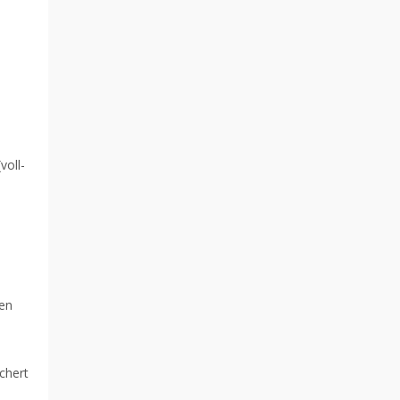
voll-
men
chert