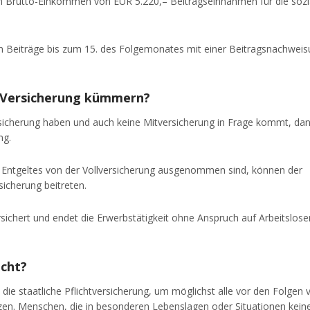
m Brutto-Einkommen von EUR 5.220,– Beitragseinnahmen für die sozi
nden Beiträge bis zum 15. des Folgemonates mit einer Beitragsnachwei
 Versicherung kümmern?
rsicherung haben und auch keine Mitversicherung in Frage kommt, dan
ng.
 Entgeltes von der Vollversicherung ausgenommen sind, können der
icherung beitreten.
sichert und endet die Erwerbstätigkeit ohne Anspruch auf Arbeitslose
icht?
 die staatliche Pflichtversicherung, um möglichst alle vor den Folgen 
hützen. Menschen, die in besonderen Lebenslagen oder Situationen kein