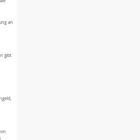
ale
sung an
n gibt
ngeld,
von
e