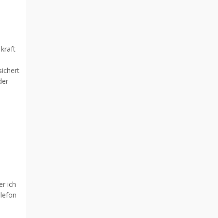
kraft
ichert
der
r ich
elefon