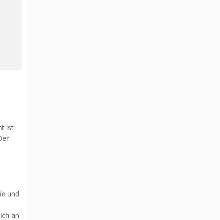
t ist
Der
ie und
sich an