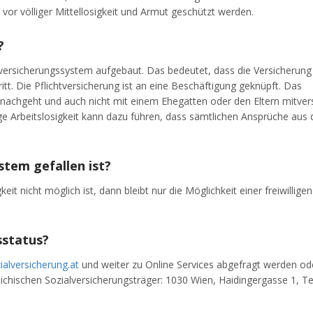
or völliger Mittellosigkeit und Armut geschützt werden.
?
chtversicherungssystem aufgebaut. Das bedeutet, dass die Versicherung 
tt. Die Pflichtversicherung ist an eine Beschäftigung geknüpft. Das
nachgeht und auch nicht mit einem Ehegatten oder den Eltern mitvers
ge Arbeitslosigkeit kann dazu führen, dass sämtlichen Ansprüche aus 
stem gefallen ist?
t nicht möglich ist, dann bleibt nur die Möglichkeit einer freiwilligen
sstatus?
alversicherung.at
und weiter zu Online Services abgefragt werden ode
chischen Sozialversicherungsträger: 1030 Wien, Haidingergasse 1, T