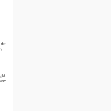
 die
en
gibt
 vom