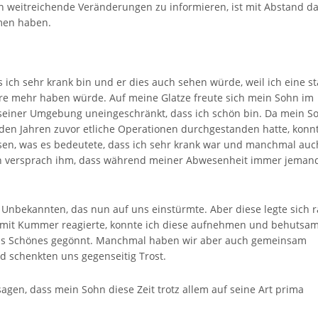
 weitreichende Veränderungen zu informieren, ist mit Abstand d
mmen haben.
s ich sehr krank bin und er dies auch sehen würde, weil ich eine st
re mehr haben würde. Auf meine Glatze freute sich mein Sohn im
nd seiner Umgebung uneingeschränkt, dass ich schön bin. Da mein S
den Jahren zuvor etliche Operationen durchgestanden hatte, konnt
ssen, was es bedeutete, dass ich sehr krank war und manchmal auc
ch versprach ihm, dass während meiner Abwesenheit immer jemand
 Unbekannten, das nun auf uns einstürmte. Aber diese legte sich 
r mit Kummer reagierte, konnte ich diese aufnehmen und behutsa
 uns Schönes gegönnt. Manchmal haben wir aber auch gemeinsam
d schenkten uns gegenseitig Trost.
agen, dass mein Sohn diese Zeit trotz allem auf seine Art prima