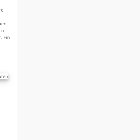
re
ken
rn
. Ein