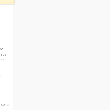
re
rebs
ber
n,
o ist,