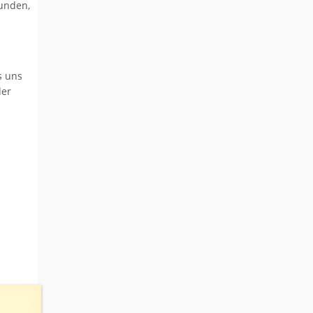
funden,
s uns
der