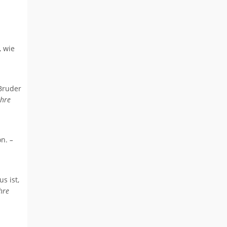
, wie
Bruder
ahre
ön.
–
s ist,
hre