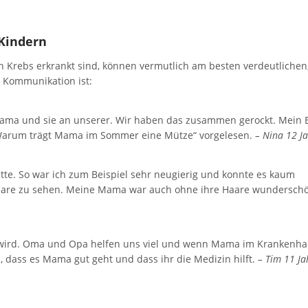
 Kindern
 Krebs erkrankt sind, können vermutlich am besten verdeutlichen
e Kommunikation ist:
 Mama und sie an unserer. Wir haben das zusammen gerockt. Mein 
 „Warum trägt Mama im Sommer eine Mütze“ vorgelesen.
– Nina 12 J
tte. So war ich zum Beispiel sehr neugierig und konnte es kaum
Haare zu sehen. Meine Mama war auch ohne ihre Haare wundersch
wird. Oma und Opa helfen uns viel und wenn Mama im Krankenhau
, dass es Mama gut geht und dass ihr die Medizin hilft.
– Tim 11 Ja