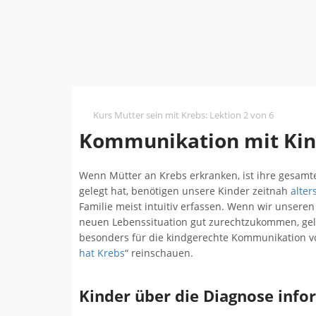
Kurs Mutter sein mit Krebs
:
Lektion 2 von 6
Kommunikation mit Ki
Wenn Mütter an Krebs erkranken, ist ihre gesamte
gelegt hat, benötigen unsere Kinder zeitnah
alte
Familie meist intuitiv erfassen. Wenn wir unsere
neuen Lebenssituation gut zurechtzukommen, gel
besonders für die kindgerechte Kommunikation von
hat Krebs
“ reinschauen.
Kinder über die Diagnose info