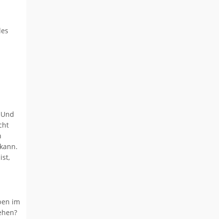
des
. Und
cht
n
 kann.
st,
ben im
ehen?