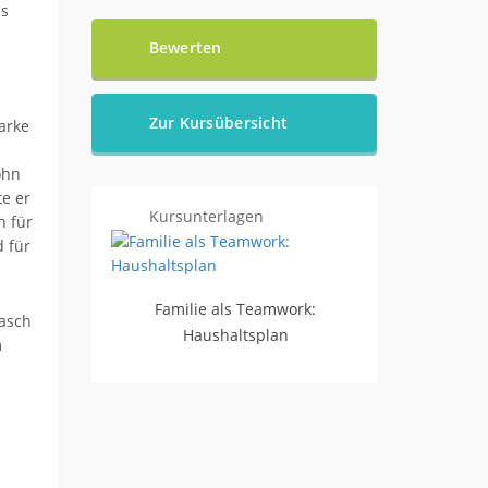
as
Bewerten
Zur Kursübersicht
arke
ohn
e er
Kursunterlagen
h für
 für
Familie als Teamwork:
rasch
Haushaltsplan
m