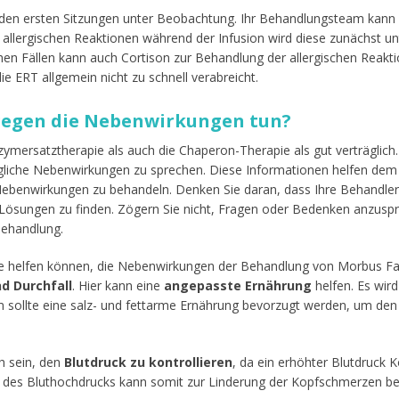
 den ersten Sitzungen unter Beobachtung. Ihr Behandlungsteam kann b
allergischen Reaktionen während der Infusion wird diese zunächst u
hen Fällen kann auch Cortison zur Behandlung der allergischen Reakt
e ERT allgemein nicht zu schnell verabreicht.
 gegen die Nebenwirkungen tun?
mersatztherapie als auch die Chaperon-Therapie als gut verträglich. E
ögliche Nebenwirkungen zu sprechen. Diese Informationen helfen de
ebenwirkungen zu behandeln. Denken Sie daran, dass Ihre Behandler:
ösungen zu finden. Zögern Sie nicht, Fragen oder Bedenken anzuspr
Behandlung.
 helfen können, die Nebenwirkungen der Behandlung von Morbus Fabry
d Durchfall
. Hier kann eine
angepasste Ernährung
helfen. Es wir
m sollte eine salz- und fettarme Ernährung bevorzugt werden, um den 
ch sein, den
Blutdruck zu kontrollieren
, da ein erhöhter Blutdruck
 des Bluthochdrucks kann somit zur Linderung der Kopfschmerzen be