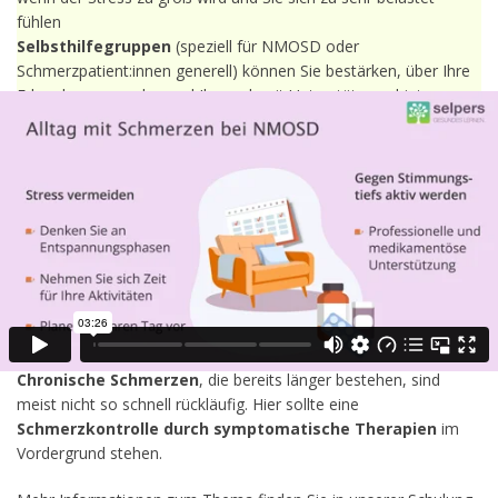
fühlen
Selbsthilfegruppen
(speziell für NMOSD oder
Schmerzpatient:innen generell) können Sie bestärken, über Ihre
Erkrankung zu reden und Ihnen damit Unterstützung bieten
Angehörige bei Bedarf um Hilfe und Unterstützung ersuchen
oder Ruhe einfordern
Sind Schmerzen bei NMOSD heilbar?
Akute Schmerzen
treten häufig gemeinsam mit einem Schub
auf und entwickeln sich innerhalb kurzer Zeit. Diese Schmerzen
sind meist durch eine wirksame
Schubtherapie
gut
behandelbar. Jedoch kann es manchmal mehrere Wochen
dauern, bis der Schmerz vollständig verschwunden ist.
Chronische Schmerzen
, die bereits länger bestehen, sind
meist nicht so schnell rückläufig. Hier sollte eine
Schmerzkontrolle
durch symptomatische Therapien
im
Vordergrund stehen.