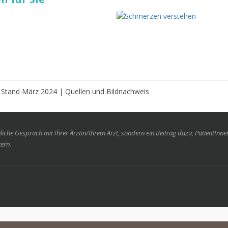
g: Stand März 2024 |
Quellen und Bildnachweis
nliche Gespräch mit Ihrer Ärztin/Ihrem Arzt, sondern ein Beitrag dazu, PatientInn
ern.