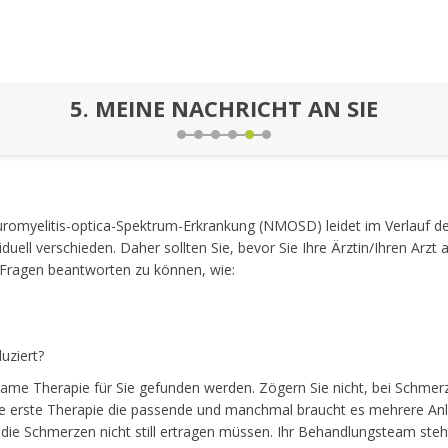
5.
MEINE NACHRICHT AN SIE
euromyelitis-optica-Spektrum-Erkrankung (NMOSD) leidet im Verlauf d
duell verschieden. Daher sollten Sie, bevor Sie Ihre Ärztin/Ihren Arz
Fragen beantworten zu können, wie:
uziert?
ame Therapie für Sie gefunden werden. Zögern Sie nicht, bei Schmerz
die erste Therapie die passende und manchmal braucht es mehrere An
die Schmerzen nicht still ertragen müssen. Ihr Behandlungsteam steht