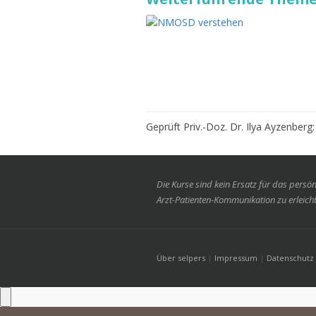
Geprüft Priv.-Doz. Dr. Ilya Ayzenber
Die Kurse sind kein Ersatz für das persö
Arzt-Patienten-Kommunikation zu erleicht
Über selpers
|
Impressum
|
Datenschutz