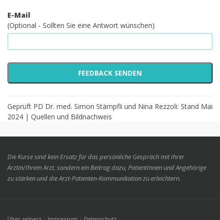
E-Mail
(Optional - Sollten Sie eine Antwort wünschen)
Geprüft PD Dr. med. Simon Stämpfli und Nina Rezzoli: Stand Mai
2024 |
Quellen und Bildnachweis
Die Kurse sind kein Ersatz für das persönliche Gespräch mit Ihrer
Ärztin/Ihrem Arzt, sondern ein Beitrag dazu, PatientInnen und Angehörige
zu stärken und die Arzt-Patienten-Kommunikation zu erleichtern.
Über selpers
|
Impressum
|
Datenschutz