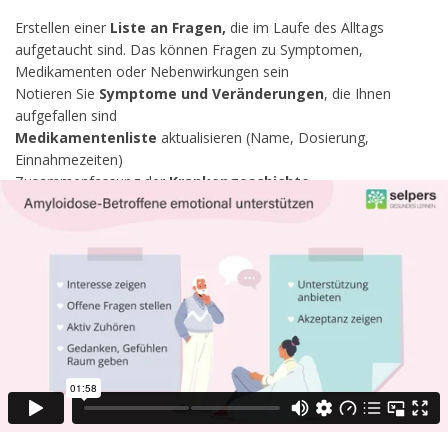
Erstellen einer
Liste an Fragen,
die im Laufe des Alltags
aufgetaucht sind. Das können Fragen zu Symptomen,
Medikamenten oder Nebenwirkungen sein
Notieren Sie
Symptome und Veränderungen
, die Ihnen
aufgefallen sind
Medikamentenliste
aktualisieren (Name, Dosierung,
Einnahmezeiten)
Zusammenfassung der
Krankengeschichte
Überprüfung der Krankenversicherungsdetails
Notieren von Fachbegriffen oder Untersuchungen, zu denen Sie
Fragen haben
Diesen Kurs bewerten
Ihr Feedback hilft anderen Nutzern die für sie passenden Kurse
zu finden.
Bewertung Abschicken
4.4
/ 5 (
25
)