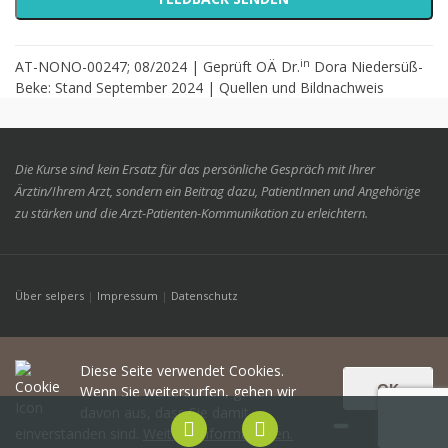
in
AT-NONO-00247; 08/2024 | Geprüft OÄ Dr.
Dora Niedersüß-
Beke: Stand September 2024 |
Quellen und Bildnachweis
Die Kurse sind kein Ersatz für das persönliche Gespräch mit Ihrer
Ärztin/Ihrem Arzt, sondern ein Beitrag dazu, PatientInnen und Angehörige
zu stärken und die Arzt-Patienten-Kommunikation zu erleichtern.
Über selpers
|
Impressum
|
Datenschutz
Diese Seite verwendet Cookies.
OK
Wenn Sie weitersurfen, gehen wir
davon aus, dass Sie damit
einverstanden sind.
Weitere Informationen.