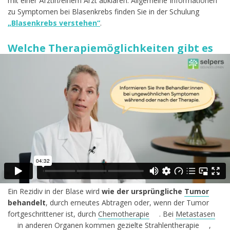
mit einer Ärztin/einem Arzt abklären. Allgemeine Informationen
zu Symptomen bei Blasenkrebs finden Sie in der Schulung
„Blasenkrebs verstehen“
.
Welche Therapiemöglichkeiten gibt es
bei einem Rezidiv bzw. wenn die bereits
angewendete Therapie nicht wirkt?
Ein Wiederauftreten oder Nicht-Wirken der Therapie kann
überraschend sein und Sorgen bereiten. Gerade beim
(Harn-)Blasenkrebs (Harnblasenkarzinom) gibt es aber
viele
weitere wirksame Therapien
, die angewendet werden
können. Daher ist es wichtig, nicht den Mut zu verlieren und
gemeinsam mit den Behandler:innen
alternative
Behandlungsstrategien
zu besprechen, um die bestmögliche
Unterstützung und Behandlung zu erhalten.
Ein Rezidiv in der Blase wird
wie der ursprüngliche
Tumor
behandelt
, durch erneutes Abtragen oder, wenn der Tumor
fortgeschrittener ist, durch
Chemotherapie
. Bei
Metastasen
in anderen Organen kommen gezielte
Strahlentherapie
,