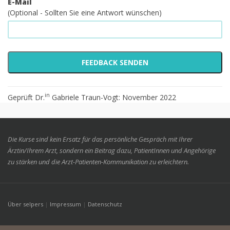
E-Mail
(Optional - Sollten Sie eine Antwort wünschen)
in
Geprüft Dr.
Gabriele Traun-Vogt: November 2022
Die Kurse sind kein Ersatz für das persönliche Gespräch mit Ihrer
Ärztin/Ihrem Arzt, sondern ein Beitrag dazu, PatientInnen und Angehörige
zu stärken und die Arzt-Patienten-Kommunikation zu erleichtern.
Über selpers
|
Impressum
|
Datenschutz