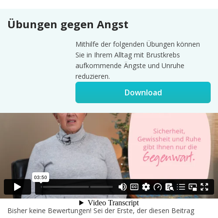
Übungen gegen Angst
Mithilfe der folgenden Übungen können
Sie in Ihrem Alltag mit Brustkrebs
aufkommende Ängste und Unruhe
reduzieren.
Download
Diesen Kurs bewerten
Ihr Feedback hilft anderen Nutzern die für sie passenden Kurse
zu finden.
Bewertung Abschicken
4.6
/ 5 (
49
)
Bisher keine Bewertungen! Sei der Erste, der diesen Beitrag