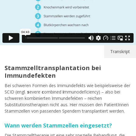
Transkript
Stammzelltransplantation bei
Immundefekten
Bei schweren Formen des Immundefekts wie beispielsweise der
SCID (engl.
s
evere
c
ombined
i
mmunodeficiency) – also bei
schweren kombinierten Immundefekten – reichen
Substitutionstherapien nicht aus. Hier müssen den PatientInnen
Stammzellen von passenden Spendern transplantiert werden.
Wann werden Stammzellen eingesetzt?
Die Stammzelltherapie ist eine sehr spezielle Behandlung, die