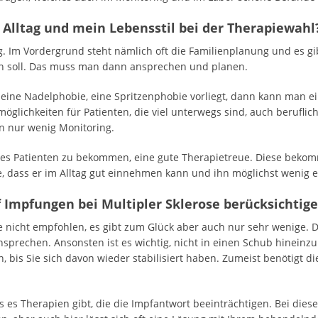
 Alltag und mein Lebensstil bei der Therapiewahl
ig. Im Vordergrund steht nämlich oft die Familienplanung und es g
 soll. Das muss man dann ansprechen und planen.
 eine Nadelphobie, eine Spritzenphobie vorliegt, dann kann man e
öglichkeiten für Patienten, die viel unterwegs sind, auch beruflich
n nur wenig Monitoring.
es Patienten zu bekommen, eine gute Therapietreue. Diese bekomm
 dass er im Alltag gut einnehmen kann und ihn möglichst wenig e
f Impfungen bei Multipler Sklerose berücksichtig
e nicht empfohlen, es gibt zum Glück aber auch nur sehr wenige. D
sprechen. Ansonsten ist es wichtig, nicht in einen Schub hineinzu
is Sie sich davon wieder stabilisiert haben. Zumeist benötigt d
 es Therapien gibt, die die Impfantwort beeinträchtigen. Bei dies