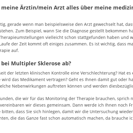
s meine Ärztin/mein Arzt alles über meine medizi
chtig, gerade wenn man beispielsweise den Arzt gewechselt hat, da
stehen. Zum Beispiel, wann Sie die Diagnose gestellt bekommen ha
e Therapieumstellungen vielleicht schon stattgefunden haben und
fe der Zeit kommt oft einiges zusammen. Es ist wichtig, dass ma
rapie auf.
 bei Multipler Sklerose ab?
seit der letzten klinischen Kontrolle eine Verschlechterung? Hat 
ie wird das Medikament vertragen? Geht es Ihnen damit gut oder 
elche Nebenwirkungen auftreten können und werden diesbezüglich
funden, die wir für das Monitoring der Therapie brauchen, spric
 vereinbaren wir dieses gemeinsam. Dann werde ich Ihnen noch Fr
e bitten, dass Sie sich hinlegen, damit wir die Untersuchung wie
ienten, die das Ganze fast schon automatisch machen, da brauche i