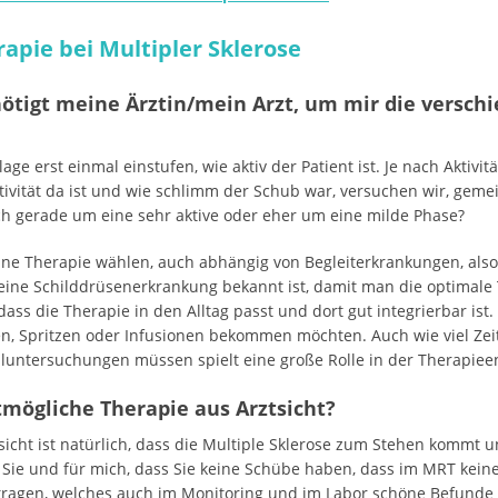
apie bei Multipler Sklerose
ötigt meine Ärztin/mein Arzt, um mir die versch
age erst einmal einstufen, wie aktiv der Patient ist. Je nach Aktivit
Aktivität da ist und wie schlimm der Schub war, versuchen wir, ge
ich gerade um eine sehr aktive oder eher um eine milde Phase?
 Therapie wählen, auch abhängig von Begleiterkrankungen, also d
eine Schilddrüsenerkrankung bekannt ist, damit man die optimale
dass die Therapie in den Alltag passt und dort gut integrierbar ist
en, Spritzen oder Infusionen bekommen möchten. Auch wie viel Zeit
lluntersuchungen müssen spielt eine große Rolle in der Therapiee
mögliche Therapie aus Arztsicht?
icht ist natürlich, dass die Multiple Sklerose zum Stehen kommt u
ür Sie und für mich, dass Sie keine Schübe haben, dass im MRT keine 
tragen, welches auch im Monitoring und im Labor schöne Befunde 