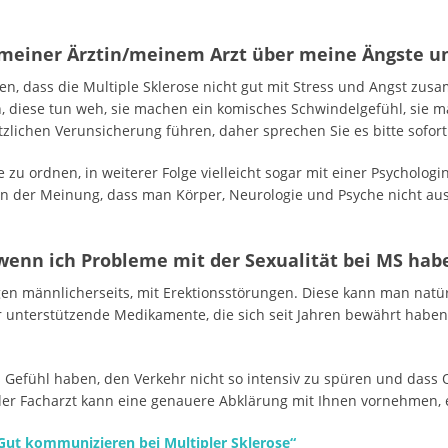
t meiner Ärztin/meinem Arzt über meine Ängste u
ssen, dass die Multiple Sklerose nicht gut mit Stress und Angst zu
iese tun weh, sie machen ein komisches Schwindelgefühl, sie ma
zlichen Verunsicherung führen, daher sprechen Sie es bitte sofort
e zu ordnen, in weiterer Folge vielleicht sogar mit einer Psycholog
bin der Meinung, dass man Körper, Neurologie und Psyche nicht au
 wenn ich Probleme mit der Sexualität bei MS ha
gen männlicherseits, mit Erektionsstörungen. Diese kann man natür
für unterstützende Medikamente, die sich seit Jahren bewährt ha
 das Gefühl haben, den Verkehr nicht so intensiv zu spüren und das
der Facharzt kann eine genauere Abklärung mit Ihnen vornehmen, es
Gut kommunizieren bei Multipler Sklerose“