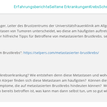
Erfahrungsberichte
Seltene Erkrankungen
Krebs
Sch
Singer, Leiter des Brustzentrums der Universitätsfrauenklinik am
astasen von Tumoren unterscheidet, wo diese am häufigsten auftr
hilfreiche Tipps für Betroffene von metastasierten Brustkrebs. se
em Brustkrebs“:
https://selpers.com/metastasierter-brustkrebs/
stkrebserkrankung? Wie entstehen denn diese Metastasen und woh
Körper finden sich diese Metastasen am häufigsten? Können dies
symptome, die auf metastasierten Brustkrebs hindeuten können? 
ereits betroffen ist, was kann man dann selbst tun, um so gut wi