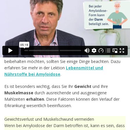
Amyloidose-Therapie in Bezug auf
meine Ernährung beachten?
Der Schwerpunkt der Ernährung sollte auf einer
abwechslungsreichen und ausgewogenen Kost
liegen, die
alle wichtigen Nährstoffe liefert. Daher werden grundsätzlich
einseitige oder stark einschränkende Diäten wie eine
vegane
oder ketogene Diät bei Amyloidose nicht empfohlen
. Falls
Sie sich vegan oder ketogen ernähren und dies auch weiterhin
beibehalten möchten, sollten Sie einige Dinge beachten. Dazu
erfahren Sie mehr in der Lektion
Lebensmittel und
Nährstoffe bei Amyloidose
.
Es ist besonders wichtig, dass Sie Ihr
Gewicht
und Ihre
Muskelmasse
durch ausreichende und ausgewogene
Mahlzeiten
erhalten
. Diese Faktoren können den Verlauf der
Erkrankung wesentlich beeinflussen.
Gewichtsverlust und Muskelschwund vermeiden
Wenn bei Amyloidose der Darm betroffen ist, kann es sein, dass