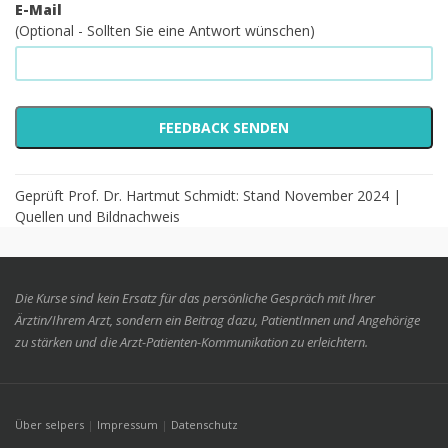
E-Mail
(Optional - Sollten Sie eine Antwort wünschen)
Geprüft Prof. Dr. Hartmut Schmidt: Stand November 2024 |
Quellen und Bildnachweis
Die Kurse sind kein Ersatz für das persönliche Gespräch mit Ihrer
Ärztin/Ihrem Arzt, sondern ein Beitrag dazu, PatientInnen und Angehörige
zu stärken und die Arzt-Patienten-Kommunikation zu erleichtern.
Über selpers
|
Impressum
|
Datenschutz