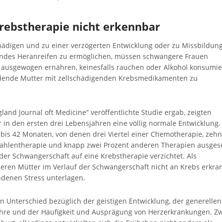
rebstherapie nicht erkennbar
ädigen und zu einer verzögerten Entwicklung oder zu Missbildun
undes Heranreifen zu ermöglichen, müssen schwangere Frauen
ch ausgewogen ernähren, keinesfalls rauchen oder Alkohol konsumi
dende Mutter mit zellschädigenden Krebsmedikamenten zu
gland Journal oft Medicine“ veröffentlichte Studie ergab, zeigten
 in den ersten drei Lebensjahren eine völlig normale Entwicklung.
bis 42 Monaten, von denen drei Viertel einer Chemotherapie, zehn
trahlentherapie und knapp zwei Prozent anderen Therapien ausges
er Schwangerschaft auf eine Krebstherapie verzichtet. Als
eren Mütter im Verlauf der Schwangerschaft nicht an Krebs erkra
denen Stress unterlagen.
 Unterschied bezüglich der geistigen Entwicklung, der generellen
ahre und der Häufigkeit und Ausprägung von Herzerkrankungen. Z