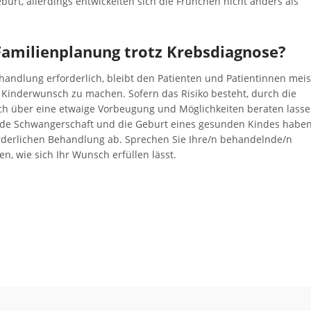
urt, allerdings entwickelten sich die Frühchen nicht anders als
Familienplanung trotz Krebsdiagnose?
handlung erforderlich, bleibt den Patienten und Patientinnen meis
 Kinderwunsch zu machen. Sofern das Risiko besteht, durch die
ich über eine etwaige Vorbeugung und Möglichkeiten beraten lasse
nde Schwangerschaft und die Geburt eines gesunden Kindes haben
orderlichen Behandlung ab. Sprechen Sie Ihre/n behandelnde/n
en, wie sich Ihr Wunsch erfüllen lässt.