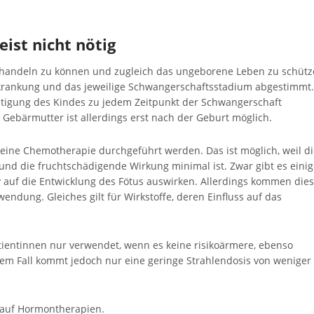
ist nicht nötig
handeln zu können und zugleich das ungeborene Leben zu schütz
rkrankung und das jeweilige Schwangerschaftsstadium abgestimmt.
htigung des Kindes zu jedem Zeitpunkt der Schwangerschaft
r Gebärmutter ist allerdings erst nach der Geburt möglich.
eine Chemotherapie durchgeführt werden. Das ist möglich, weil di
und die fruchtschädigende Wirkung minimal ist. Zwar gibt es eini
 auf die Entwicklung des Fötus auswirken. Allerdings kommen die
ndung. Gleiches gilt für Wirkstoffe, deren Einfluss auf das
tientinnen nur verwendet, wenn es keine risikoärmere, ebenso
sem Fall kommt jedoch nur eine geringe Strahlendosis von weniger 
 auf Hormontherapien.