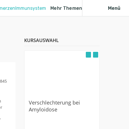
merzen
Immunsystem
Mehr Themen
Menü
KURSAUSWAHL
Myastheni
behandel
h
Verschlechterung bei
er
Amyloidose
f