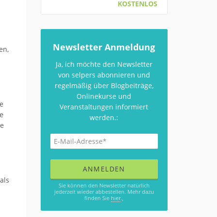
KOSTENLOS
Newsletter Anmeldung
en,
Ja, ich möchte den Newsletter
von selpers abonnieren und
regelmäßig über Blogbeiträge,
Onlinekurse und
e
Veranstaltungen informiert
ge
werden.:
se
als
Sie können den Newsletter natürlich
jederzeit wieder abbestellen. Mehr dazu
finden Sie
hier
.,