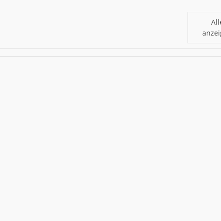
All
anze