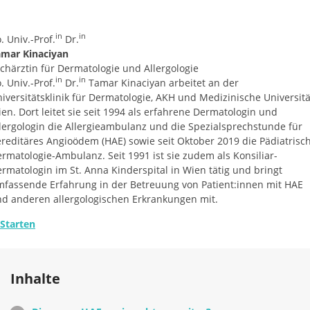
in
in
. Univ.-Prof.
Dr.
amar Kinaciyan
chärztin für Dermatologie und Allergologie
in
in
. Univ.-Prof.
Dr.
Tamar Kinaciyan arbeitet an der
iversitätsklinik für Dermatologie, AKH und Medizinische Universitä
en. Dort leitet sie seit 1994 als erfahrene Dermatologin und
lergologin die Allergieambulanz und die Spezialsprechstunde für
reditäres Angioödem (HAE) sowie seit Oktober 2019 die Pädiatrisc
rmatologie-Ambulanz. Seit 1991 ist sie zudem als Konsiliar-
rmatologin im St. Anna Kinderspital in Wien tätig und bringt
fassende Erfahrung in der Betreuung von Patient:innen mit HAE
d anderen allergologischen Erkrankungen mit.
Starten
Inhalte