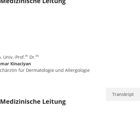
Medizinische Leitung
in
in
. Univ.-Prof.
Dr.
amar Kinaciyan
chärztin für Dermatologie und Allergologie
Transkript
Medizinische Leitung