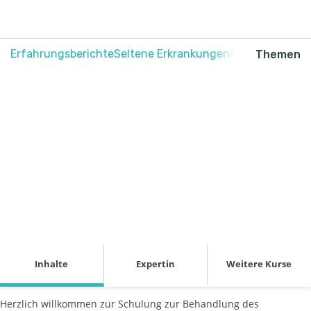
Erfahrungsberichte
Seltene Erkrankungen
Krebs
Schmerz
Themen
Behandlung des
hereditären
Angioödems
Inhalte
Expertin
Weitere Kurse
Herzlich willkommen zur Schulung zur Behandlung des