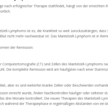
 nach erfolgreicher Therapie stattfindet, hängt von der erreichten R
rtlich.
lzell-Lymphoms ist es, die Krankheit so weit zurückzudrängen, das
Blut nicht mehr nachweisbar ist. Das Mantelzell-Lymphom ist in Remi
ormen der Remission:
 Computertomografie (CT) sind Zellen des Mantelzell-Lymphoms nac
ruht. Die komplette Remission wird am häufigsten nach einer Stammzel
ldet, aber es sind weiterhin kranke Zellen oder Beschwerden vorhand
on erreicht wurde, finden Nachkontrollen häufiger oder seltener sta
n bis drei Monate kontrolliert. Die neuen Therapien des Mantelzell-Ly
auch während der Therapiephase in regelmäßigen Abständen von ein bis