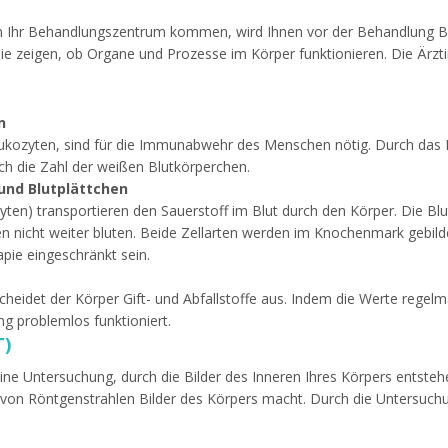
 in Ihr Behandlungszentrum kommen, wird Ihnen vor der Behandlung
die zeigen, ob Organe und Prozesse im Körper funktionieren. Die Ärzt
n
eukozyten, sind für die Immunabwehr des Menschen nötig. Durch das
h die Zahl der weißen Blutkörperchen.
und Blutplättchen
yten) transportieren den Sauerstoff im Blut durch den Körper. Die B
n nicht weiter bluten. Beide Zellarten werden im Knochenmark gebild
ie eingeschränkt sein.
heidet der Körper Gift- und Abfallstoffe aus. Indem die Werte regelmä
ng problemlos funktioniert.
T)
ine Untersuchung, durch die Bilder des Inneren Ihres Körpers entsteh
e von Röntgenstrahlen Bilder des Körpers macht. Durch die Untersuch