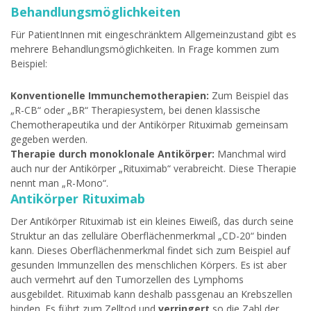
Behandlungsmöglichkeiten
Für PatientInnen mit eingeschränktem Allgemeinzustand gibt es
mehrere Behandlungsmöglichkeiten. In Frage kommen zum
Beispiel:
Konventionelle Immunchemotherapien:
Zum Beispiel das
„R-CB“ oder „BR“ Therapiesystem, bei denen klassische
Chemotherapeutika und der Antikörper Rituximab gemeinsam
gegeben werden.
Therapie durch monoklonale Antikörper:
Manchmal wird
auch nur der Antikörper „Rituximab“ verabreicht. Diese Therapie
nennt man „R-Mono“.
Antikörper Rituximab
Der Antikörper Rituximab ist ein kleines Eiweiß, das durch seine
Struktur an das zelluläre Oberflächenmerkmal „CD-20“ binden
kann. Dieses Oberflächenmerkmal findet sich zum Beispiel auf
gesunden Immunzellen des menschlichen Körpers. Es ist aber
auch vermehrt auf den Tumorzellen des Lymphoms
ausgebildet. Rituximab kann deshalb passgenau an Krebszellen
binden. Es führt zum Zelltod und
verringert
so die Zahl der