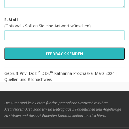
E-Mail
(Optional - Sollten Sie eine Antwort wünschen)
in
in
Geprüft Priv.-Doz.
DDr.
Katharina Prochazka: März 2024 |
Quellen und Bildnachweis
Die Kurse sind kein Ersatz für das persönliche Gespräch mit Ihrer
Ärztin/Ihrem Arzt, sondern ein Beitrag dazu, PatientInnen und Angehörige
zu stärken und die Arzt-Patienten-Kommunikation zu erleichtern.