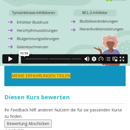
noch zuzuwarten
Möchten auch Sie Ihre Geschichte
teilen?
Wenn auch Sie Ihre Erfahrungen mit anderen
Betroffenen teilen möchten, dann lassen Sie uns Ihre
Kontaktinformationen da. Wir suchen aktuell vor allem
Menschen mit Epilepsie oder CLL und deren Angehörige.
Wir melden uns gerne bei Ihnen.
MEINE ERFAHRUNGEN TEILEN
Diesen Kurs bewerten
Ihr Feedback hilft anderen Nutzern die für sie passenden Kurse
zu finden.
Bewertung Abschicken