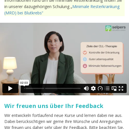
Informationen rund um die minimale Resterkrankung finden Sie
in unserer dazugehörigen Schulung „
Minimale Resterkrankung
(MRD) bei Blutkrebs“
Diesen Kurs bewerten
Ihr Feedback hilft anderen Nutzern die für sie passenden Kurse
zu finden.
Bewertung Abschicken
4.4
/ 5 (
69
)
Bisher keine Bewertungen! Sei der Erste, der diesen Beitrag
bewertet.
Wir freuen uns über Ihr Feedback
Wir entwickeln fortlaufend neue Kurse und lernen dabei nie aus.
Dabei berücksichtigen wir gerne Ihre Wünsche und Anregungen.
Wir freuen uns daher sehr über Ihr Feedback. Bitte beachten Sie,