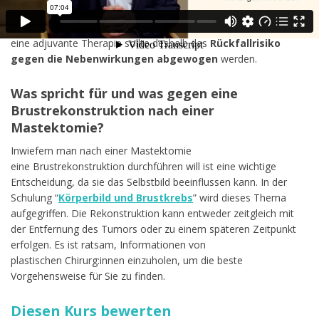
Sterblichkeitsrate senken. Sie sind jedoch mit Nebenwirkungen
verbunden. Bei der Entscheidung für oder gegen
eine adjuvante Therapie sollte deshalb das
Rückfallrisiko
gegen die Nebenwirkungen abgewogen
werden.
Was spricht für und was gegen eine
Brustrekonstruktion nach einer
Mastektomie?
Inwiefern man nach einer Mastektomie
eine
Brustrekonstruktion
durchführen will
ist eine wichtige
Entscheidung, da sie
das
Selbstbild beeinflussen kann. In der
Schulung “
Körperbild und Brustkrebs
”
wird
dieses Thema
aufgegriffen. Die Rekonstruktion kann entweder zeitgleich mit
der Entfernung des Tumors oder zu einem späteren Zeitpunkt
erfolgen. Es ist ratsam, Informationen von
plastischen
Chirurg:innen
einzuholen, um die beste
Vorgehensweise für Sie zu finden.
Diesen Kurs bewerten