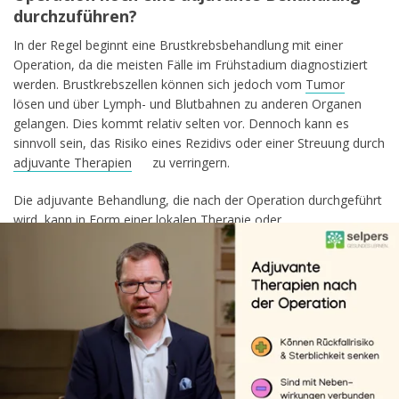
durchzuführen?
In der Regel beginnt eine Brustkrebsbehandlung mit einer
Operation, da die meisten Fälle im Frühstadium diagnostiziert
werden. Brustkrebszellen können sich jedoch vom
Tumor
lösen und über Lymph- und Blutbahnen zu anderen Organen
gelangen. Dies kommt relativ selten vor. Dennoch kann es
sinnvoll sein, das Risiko eines Rezidivs oder einer Streuung durch
adjuvante Therapien
zu verringern.
Die adjuvante Behandlung, die nach der Operation durchgeführt
wird, kann in Form einer lokalen Therapie oder
einer systemischen Therapie erfolgen. Lokal, also im
Brustbereich, wird als adjuvante Behandlung meist eine
Bestrahlung
eingesetzt. Die systemische adjuvante Therapie
wirkt hingegen im ganzen Körper. Bei den meisten
hormonabhängigen Brustkrebsarten steht hier eine
antihormonelle Therapie
im Vordergrund. In anderen Fällen
kann eine
Chemotherapie
sinnvoll sein.
Adjuvanten Behandlungen können das Rückfallrisiko und die