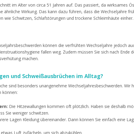
hnitt im Alter von circa 51 Jahren auf. Das passiert, da wirksames Ös
ne ähnliche Wirkung. Das kann dazu führen, dass die Wechseljahre früh
n wie Schwitzen, Schlafstörungen und trockene Schleimhäute einher.
ljahrsbeschwerden können die verfrühten Wechseljahre jedoch auch V
enstruationshygiene fallen weg. Zudem müssen Sie sich nach Ende d
sverhütung machen.
ngen und Schweißausbrüchen im Alltag?
üche sind besonders unangenehme Wechseljahresbeschwerden. Wir ha
n können:
ern:
Die Hitzewallungen kommen oft plötzlich. Haben sie deshalb mö
ass Sie weniger schwitzen.
rere Lagen Kleidung übereinander. Dann können Sie einfach eine La
 etwas Luft zufächeln, um sich abzukühlen.