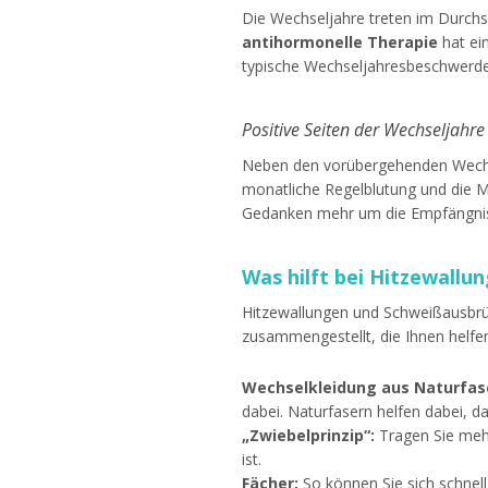
Die Wechseljahre treten im Durchsc
antihormonelle Therapie
hat ei
typische Wechseljahresbeschwerde
Positive Seiten der Wechseljahre
Neben den vorübergehenden Wechse
monatliche Regelblutung und die M
Gedanken mehr um die Empfängni
Was hilft bei Hitzewallu
Hitzewallungen und Schweißausbr
zusammengestellt, die Ihnen helfe
Wechselkleidung aus Naturfas
dabei. Naturfasern helfen dabei, d
„Zwiebelprinzip“:
Tragen Sie meh
ist.
Fächer:
So können Sie sich schnell