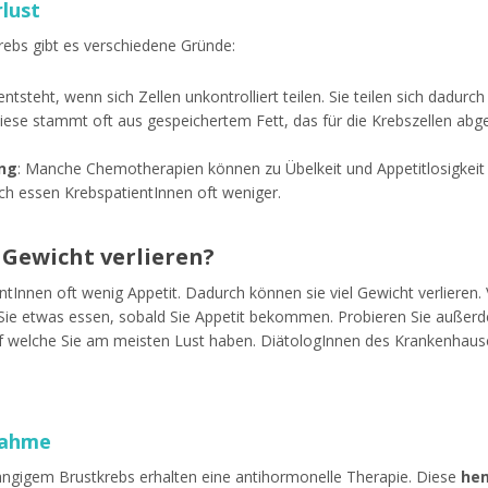
lust
rebs gibt es verschiedene Gründe:
entsteht, wenn sich Zellen unkontrolliert teilen. Sie teilen sich dadurch
 Diese stammt oft aus gespeichertem Fett, das für die Krebszellen abg
ng
: Manche Chemotherapien können zu Übelkeit und Appetitlosigkeit
h essen KrebspatientInnen oft weniger.
 Gewicht verlieren?
Innen oft wenig Appetit. Dadurch können sie viel Gewicht verlieren.
 Sie etwas essen, sobald Sie Appetit bekommen. Probieren Sie auße
uf welche Sie am meisten Lust haben. DiätologInnen des Krankenhaus
nahme
ngigem Brustkrebs erhalten eine antihormonelle Therapie. Diese
he