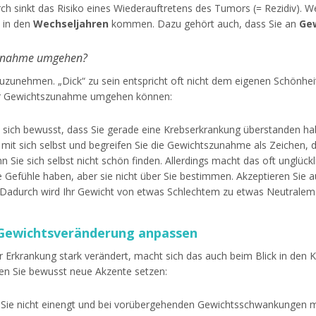
rch sinkt das Risiko eines Wiederauftretens des Tumors (= Rezidiv). 
 in den
Wechseljahren
kommen. Dazu gehört auch, dass Sie an
Ge
zunahme umgehen?
zunehmen. „Dick“ zu sein entspricht oft nicht dem eigenen Schönheit
iner Gewichtszunahme umgehen können:
e sich bewusst, dass Sie gerade eine Krebserkrankung überstanden h
ig mit sich selbst und begreifen Sie die Gewichtszunahme als Zeichen,
nn Sie sich selbst nicht schön finden. Allerdings macht das oft unglückl
e Gefühle haben, aber sie nicht über Sie bestimmen. Akzeptieren Sie a
Dadurch wird Ihr Gewicht von etwas Schlechtem zu etwas Neutralem
e Gewichtsveränderung anpassen
r Erkrankung stark verändert, macht sich das auch beim Blick in den
en Sie bewusst neue Akzente setzen:
e Sie nicht einengt und bei vorübergehenden Gewichtsschwankungen m