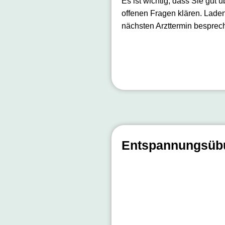
Es ist wichtig, dass Sie gut 
offenen Fragen klären. Laden
nächsten Arzttermin besprec
Entspannungsü