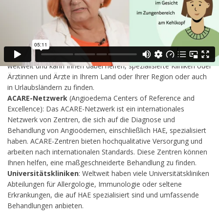
spezialisierte Zentren für seltene Erkrankungen informieren. So
bietet etwa die Österreichische Selbsthilfegruppe für Hereditäres
Angioödem (HAE – Austria) eine Übersicht über HAE-
Spezialist:innen in Österreich.
Internationale Patientenorganisationen
wie HAEi: Die
internationale Organisation HAEi unterstützt Menschen mit HAE
weltweit und kann Ihnen dabei helfen, spezialisierte Kliniken oder
Ärztinnen und Ärzte in Ihrem Land oder Ihrer Region oder auch
in Urlaubsländern zu finden.
ACARE-Netzwerk
(Angioedema Centers of Reference and
Excellence): Das ACARE-Netzwerk ist ein internationales
Netzwerk von Zentren, die sich auf die Diagnose und
Behandlung von Angioödemen, einschließlich HAE, spezialisiert
haben. ACARE-Zentren bieten hochqualitative Versorgung und
arbeiten nach internationalen Standards. Diese Zentren können
Ihnen helfen, eine maßgeschneiderte Behandlung zu finden.
Universitätskliniken
: Weltweit haben viele Universitätskliniken
Abteilungen für Allergologie, Immunologie oder seltene
Erkrankungen, die auf HAE spezialisiert sind und umfassende
Behandlungen anbieten.