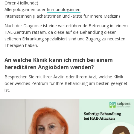
Ohren-Heilkunde)
Allergolog:innen oder
Immunolog:innen
Internist:innen (Fachärztinnen und -ärzte für Innere Medizin)
Nach der Diagnose ist eine weiterführende Betreuung in einem
HAE-Zentrum ratsam, da diese auf die Behandlung dieser
seltenen Erkrankung spezialisiert sind und Zugang zu neuesten
Therapien haben.
An welche Klinik kann ich mich bei einem
hereditären Angioödem wenden?
Besprechen Sie mit Ihrer Ärztin oder Ihrem Arzt, welche Klinik
oder welches Zentrum für Ihre Behandlung am besten geeignet
ist.
Es gibt weltweit verschiedene Kliniken und medizinische Zentren,
die Erfahrung mit der Diagnose und Behandlung von HAE haben:
Regionale Patientenorganisationen
wie HAE Austria: In
vielen Ländern gibt es Patientenorganisationen, die über