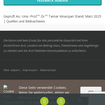
in
in
Geprüft Ao. Univ.-Prof.
Dr.
Tamar Kinaciyan Stand: März 2025
|
Quellen und Bildnachweis
Die Kurse sind kein Ersatz für das persönliche Gespräch mit Ihrer
Ärztin/Ihrem Arzt, sondern ein Beitrag dazu, PatientInnen und Angehörige
zu stärken und die Arzt-Patienten-Kommunikation zu erleichtern.
Über selpers
|
Impressum
|
Datenschutz
Diese Seite verwendet Cookies.
OK
Wenn Sie weitersurfen, gehen wir
davon aus, dass Sie damit
einverstanden sind.
Weitere Informationen.