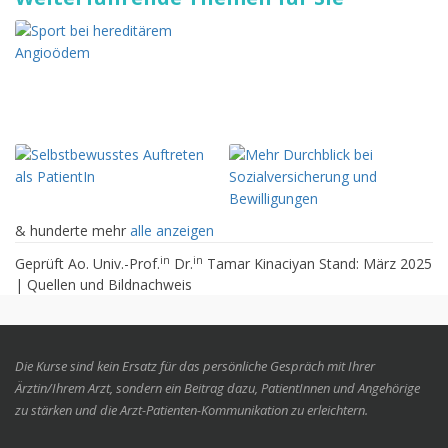
& hunderte mehr
alle anzeigen
in
in
Geprüft Ao. Univ.-Prof.
Dr.
Tamar Kinaciyan Stand: März 2025
|
Quellen und Bildnachweis
Die Kurse sind kein Ersatz für das persönliche Gespräch mit Ihrer
Ärztin/Ihrem Arzt, sondern ein Beitrag dazu, PatientInnen und Angehörige
zu stärken und die Arzt-Patienten-Kommunikation zu erleichtern.