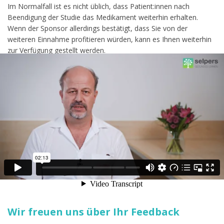
Im Normalfall ist es nicht üblich, dass Patient:innen nach
Beendigung der Studie das Medikament weiterhin erhalten.
Wenn der Sponsor allerdings bestätigt, dass Sie von der
weiteren Einnahme profitieren würden, kann es Ihnen weiterhin
zur Verfügung gestellt werden.
Diesen Kurs bewerten
Ihr Feedback hilft anderen Nutzern die für sie passenden Kurse
zu finden.
Bewertung Abschicken
4.6
/ 5 (
17
)
Bisher keine Bewertungen! Sei der Erste, der diesen Beitrag
bewertet.
Wir freuen uns über Ihr Feedback