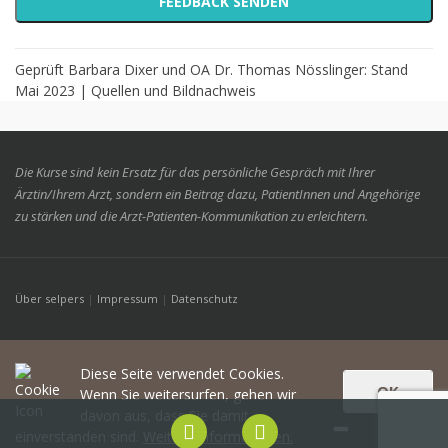
Geprüft Barbara Dixer und OA Dr. Thomas Nösslinger: Stand
Mai 2023 |
Quellen und Bildnachweis
Die Kurse sind kein Ersatz für das persönliche Gespräch mit Ihrer
Ärztin/Ihrem Arzt, sondern ein Beitrag dazu, PatientInnen und Angehörige
zu stärken und die Arzt-Patienten-Kommunikation zu erleichtern.
Über selpers
|
Impressum
|
Datenschutz
Diese Seite verwendet Cookies.
OK
Wenn Sie weitersurfen, gehen wir
davon aus, dass Sie damit
einverstanden sind.
Weitere Informationen.