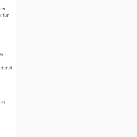
ler
r für
er
 damit
ist