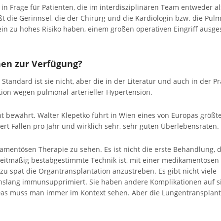
in Frage für Patienten, die im interdisziplinären Team entweder al
ßt die Gerinnsel, die der Chirurg und die Kardiologin bzw. die Pul
 ein zu hohes Risiko haben, einem großen operativen Eingriff ausge
en zur Verfügung?
Standard ist sie nicht, aber die in der Literatur und auch in der Pr
tion wegen pulmonal-arterieller Hypertension.
ht bewährt. Walter Klepetko führt in Wien eines von Europas größt
t Fällen pro Jahr und wirklich sehr, sehr guten Überlebensraten.
mentösen Therapie zu sehen. Es ist nicht die erste Behandlung, d
d zeitmäßig bestabgestimmte Technik ist, mit einer medikamentösen
zu spät die Organtransplantation anzustreben. Es gibt nicht viele
ebenslang immunsupprimiert. Sie haben andere Komplikationen auf s
as muss man immer im Kontext sehen. Aber die Lungentransplant