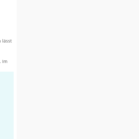
 lässt
. Im