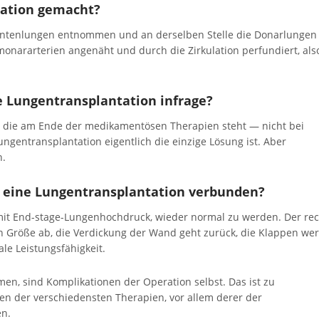
tation gemacht?
ientenlungen entnommen und an derselben Stelle die Donarlungen
onararterien angenäht und durch die Zirkulation perfundiert, als
 Lungentransplantation infrage?
n, die am Ende der medikamentösen Therapien steht — nicht bei
ngentransplantation eigentlich die einzige Lösung ist. Aber
n.
t eine Lungentransplantation verbunden?
mit End-stage-Lungenhochdruck, wieder normal zu werden. Der re
 an Größe ab, die Verdickung der Wand geht zurück, die Klappen we
ale Leistungsfähigkeit.
en, sind Komplikationen der Operation selbst. Das ist zu
n der verschiedensten Therapien, vor allem derer der
en.