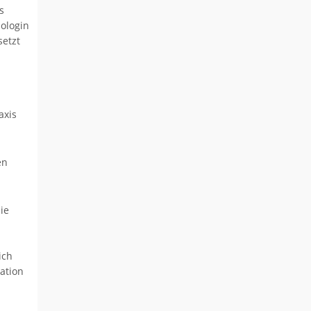
s
mologin
setzt
axis
en
ie
ich
ation