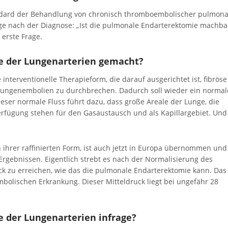
andard der Behandlung von chronisch thromboembolischer pulmona
age nach der Diagnose: „Ist die pulmonale Endarterektomie machba
 erste Frage.
ie der Lungenarterien gemacht?
 interventionelle Therapieform, die darauf ausgerichtet ist, fibröse
 Lungenembolien zu durchbrechen. Dadurch soll wieder ein normal
ieser normale Fluss führt dazu, dass große Areale der Lunge, die
Verfügung stehen für den Gasaustausch und als Kapillargebiet. Und
ihrer raffinierten Form, ist auch jetzt in Europa übernommen und
rgebnissen. Eigentlich strebt es nach der Normalisierung des
k zu erreichen, wie das die pulmonale Endarterektomie kann. Das 
mbolischen Erkrankung. Dieser Mitteldruck liegt bei ungefähr 28
 der Lungenarterien infrage?