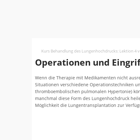
Kurs Behandlung des Lungenhochdrucks
:
Lektion 4 
Operationen und Eingri
Wenn die Therapie mit Medikamenten nicht ausreic
Situationen verschiedene Operationstechniken und
thromboembolischen pulmonalen Hypertonie) könn
manchmal diese Form des Lungenhochdruck heilen.
Möglichkeit die Lungentransplantation zur Verfüg