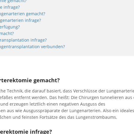
omie gemacht?
 infrage?
ungenarterien gemacht?
genarterien infrage?
Verfügung?
emacht?
ansplantation infrage?
ungentransplantation verbunden?
arterektomie gemacht?
che Technik, die darauf basiert, dass Verschlüsse der Lungenarteri
Gefäßes entfernt werden. Das heißt: Die Chirurgen tunnelieren au
 und erzeugen letztlich einen negativen Ausguss des
n aus wie Ausgusspräparate der Lungenarterien. Also ein ideale
üßchen und feinsten Fortsätze des das Lungenstrombaums.
erektomie infrage?