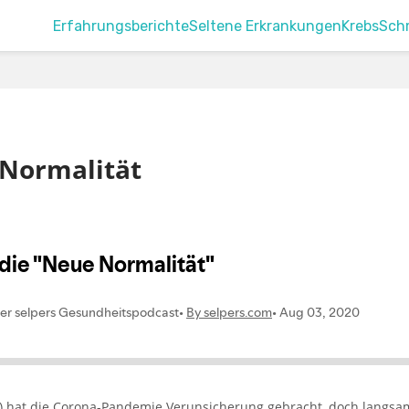
Erfahrungsberichte
Seltene Erkrankungen
Krebs
Sch
 Normalität
e) hat die Corona-Pandemie Verunsicherung gebracht, doch langsam