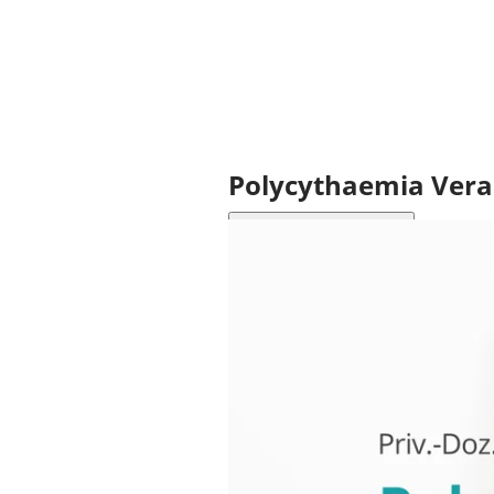
Polycythaemia Vera
Bewertung Abschicken
3.5
/ 5 (
24
)
Bisher keine Bewertungen! Sei der E
Polycythaemia Vera – eine seltene,
passiert eigentlich in meinem Körp
In dieser Schulung erfahren Sie, wi
lernen, typische Symptome zu verst
Kostenlos und ohne Anmeldung