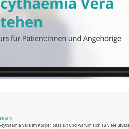
edizinische Leitung
kologie
 Fachärztin für Hämatologie und
izinischen Hochschule Hannover
ntrum. Zudem ist sie in der
logie, Onkologie und
izinischen Hochschule Hannover
reut sie Menschen mit
um Beispiel Leukämien oder
rklärt
lycythaemia Vera im Körper passiert und warum sich zu viele Blutze