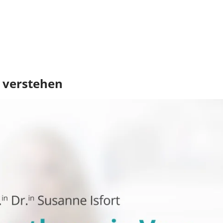
 verstehen
rste, der diesen Beitrag bewertet.
 aber gut behandelbare Erkrankung des Blutes. Viele Betroffene fr
er? Und was kann ich tun, um gut mit der Erkrankung zu leben?
e die Erkrankung entsteht, welche Veränderungen sie im Blut verur
ehen, Warnzeichen richtig einzuordnen und Ihren Alltag aktiv zu u