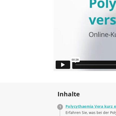
Kursdauer: 37 Min.
M
in
in
Priv.-Doz.
Dr.
Susanne Isfort
Fachärztin für Hämatologie und On
in
in
Priv.-Doz.
Dr.
Susanne Isfort ist
Onkologie. Sie arbeitet an der Med
und leitet dort das Onkologische Ze
Klinik für Hämatologie, Hämostaseo
Stammzelltransplantation der Med
tätig. In ihrer täglichen Arbeit bet
verschiedenen Bluterkrankungen, z
Polycythaemia Vera.
Inhalte
Polycythaemia Vera kurz e
Erfahren Sie, was bei der Po