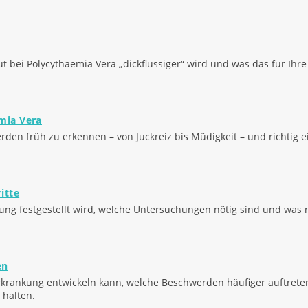
t bei Polycythaemia Vera „dickflüssiger“ wird und was das für Ihr
mia Vera
rden früh zu erkennen – von Juckreiz bis Müdigkeit – und richtig 
itte
kung festgestellt wird, welche Untersuchungen nötig sind und was 
en
Erkrankung entwickeln kann, welche Beschwerden häufiger auftrete
 halten.