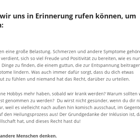
e wir uns in Erinnerung rufen können, um
n:
ällen eine große Belastung. Schmerzen und andere Symptome gehör
 verdient, sich so viel Freude und Positivität zu bereiten, wie es nur
 Dinge zu finden, die einem guttun, die zur Entspannung beitrage
ptome lindern. Was auch immer dafür sorgt, dass du dich etwas
 gut zu fühlen und niemand hat das Recht, darüber zu urteilen.
ine Hobbys mehr haben, sobald wir krank werden? Warum sollten 
nst genommen zu werden? Du wirst nicht gesünder, wenn du dir n
, weil es vielleicht nach außen hin komisch ausschaut, im Gegente
uf den Heilungsprozess aus! Der Grundgedanke der Inklusion ist, d
llschaft hat, und dieses Recht hast du!
as andere Menschen denken.