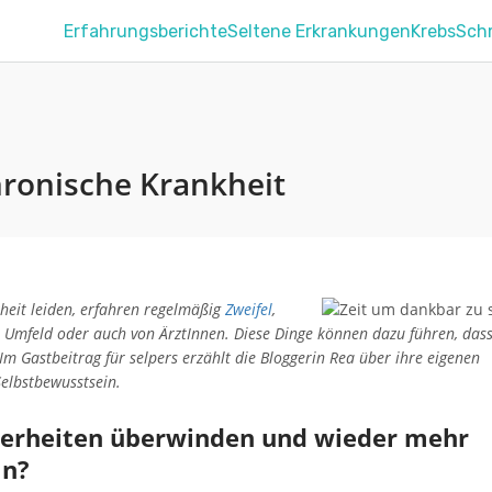
Erfahrungsberichte
Seltene Erkrankungen
Krebs
Sch
hronische Krankheit
heit leiden, erfahren regelmäßig
Zweifel
,
n Umfeld oder auch von ÄrztInnen. Diese Dinge können dazu führen, das
Im Gastbeitrag für selpers erzählt die Bloggerin Rea über ihre eigenen
Selbstbewusstsein.
herheiten überwinden und wieder mehr
ln?