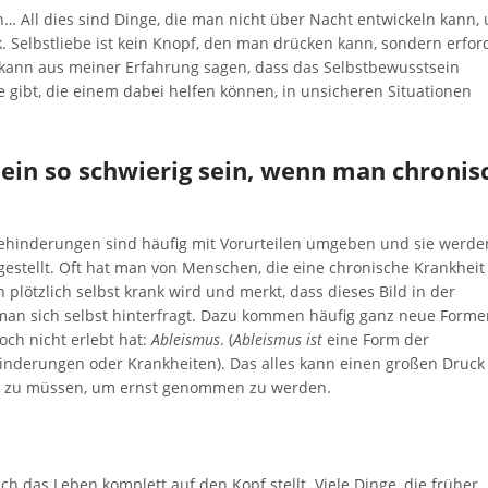
n… All dies sind Dinge, die man nicht über Nacht entwickeln kann,
. Selbstliebe ist kein Knopf, den man drücken kann, sondern erfor
ch kann aus meiner Erfahrung sagen, dass das Selbstbewusstsein
gibt, die einem dabei helfen können, in unsicheren Situationen
in so schwierig sein, wenn man chronis
hinderungen sind häufig mit Vorurteilen umgeben und sie werde
gestellt. Oft hat man von Menschen, die eine chronische Krankheit
lötzlich selbst krank wird und merkt, dass dieses Bild in der
ss man sich selbst hinterfragt. Dazu kommen häufig ganz neue Form
och nicht erlebt hat:
Ableismus
. (
Ableismus ist
eine Form der
nderungen oder Krankheiten). Das alles kann einen großen Druck
n zu müssen, um ernst genommen zu werden.
ch das Leben komplett auf den Kopf stellt. Viele Dinge, die früher