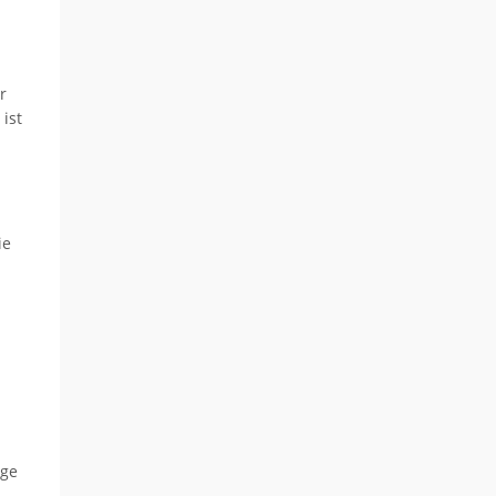
r
ist
ie
ige