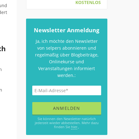
KOSTENLOS
 und
dert
Newsletter Anmeldung
Ja, ich möchte den Newsletter
ch
von selpers abonnieren und
regelmäßig über Blogbeiträge,
Onlinekurse und
Veranstaltungen informiert
n
werden.:
en
Sie können den Newsletter natürlich
jederzeit wieder abbestellen. Mehr dazu
finden Sie
hier
.,