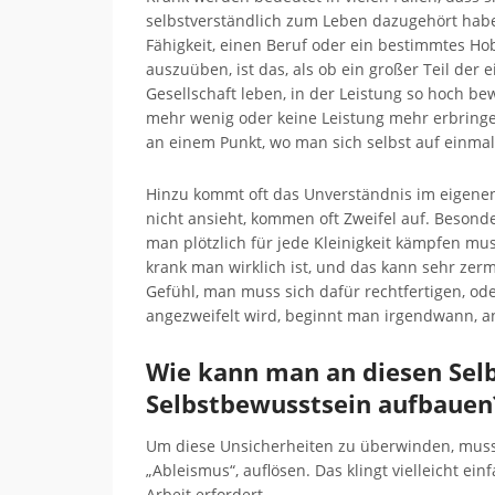
selbstverständlich zum Leben dazugehört habe
Fähigkeit, einen Beruf oder ein bestimmtes Ho
auszuüben, ist das, als ob ein großer Teil der 
Gesellschaft leben, in der Leistung so hoch be
mehr wenig oder keine Leistung mehr erbring
an einem Punkt, wo man sich selbst auf einma
Hinzu kommt oft das Unverständnis im eigene
nicht ansieht, kommen oft Zweifel auf. Besond
man plötzlich für jede Kleinigkeit kämpfen mu
krank man wirklich ist, und das kann sehr ze
Gefühl, man muss sich dafür rechtfertigen, o
angezweifelt wird, beginnt man irgendwann, an 
Wie kann man an diesen Selb
Selbstbewusstsein aufbauen
Um diese Unsicherheiten zu überwinden, muss 
„Ableismus“, auflösen. Das klingt vielleicht einf
Arbeit erfordert.