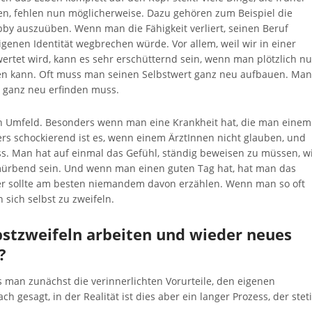
n, fehlen nun möglicherweise. Dazu gehören zum Beispiel die
bby auszuüben. Wenn man die Fähigkeit verliert, seinen Beruf
eigenen Identität wegbrechen würde. Vor allem, weil wir in einer
wertet wird, kann es sehr erschütternd sein, wenn man plötzlich nu
en kann. Oft muss man seinen Selbstwert ganz neu aufbauen. Man 
l ganz neu erfinden muss.
n Umfeld. Besonders wenn man eine Krankheit hat, die man einem
ers schockierend ist es, wenn einem ÄrztInnen nicht glauben, und
ss. Man hat auf einmal das Gefühl, ständig beweisen zu müssen, w
rmürbend sein. Und wenn man einen guten Tag hat, hat man das
der sollte am besten niemandem davon erzählen. Wenn man so oft
sich selbst zu zweifeln.
stzweifeln arbeiten und wieder neues
?
man zunächst die verinnerlichten Vorurteile, den eigenen
ach gesagt, in der Realität ist dies aber ein langer Prozess, der stet