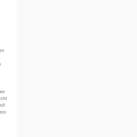
en
n
wir
icht
il!
ass