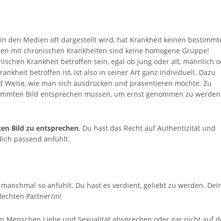
in den Medien oft dargestellt wird, hat Krankheit keinen bestimm
hen mit chronischen Krankheiten sind keine homogene Gruppe!
ischen Krankheit betroffen sein, egal ob jung oder alt, männlich 
ankheit betroffen ist, ist also in seiner Art ganz individuell. Dazu
und Weise, wie man sich ausdrücken und präsentieren möchte. Zu
stimmten Bild entsprechen müssen, um ernst genommen zu werden
en Bild zu entsprechen.
Du hast das Recht auf Authentizität und
 dich passend anfühlt.
ht manchmal so anfühlt. Du hast es verdient, geliebt zu werden. Dei
lechten Partner/in!
en Menschen Liebe und Sexualität absprechen oder gar nicht auf 