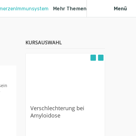
merzen
Immunsystem
Mehr Themen
Menü
KURSAUSWAHL
Myastheni
behandel
s
Verschlechterung bei
Amyloidose